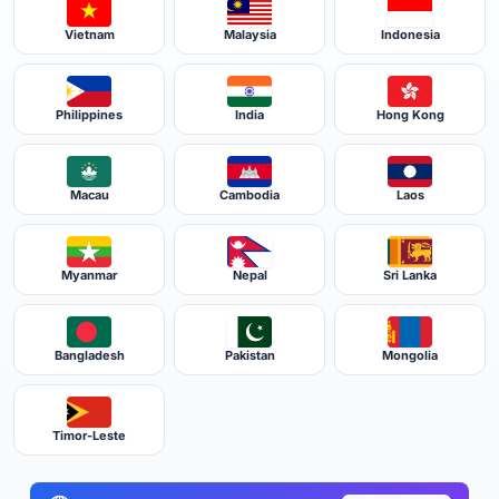
Vietnam
Malaysia
Indonesia
Philippines
India
Hong Kong
Macau
Cambodia
Laos
Myanmar
Nepal
Sri Lanka
Bangladesh
Pakistan
Mongolia
Timor-Leste