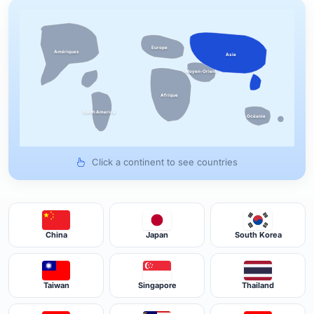
Europe
Amériques
Asie
Moyen-Orient
Afrique
South America
Océanie
Click a continent to see countries
China
Japan
South Korea
Taiwan
Singapore
Thailand