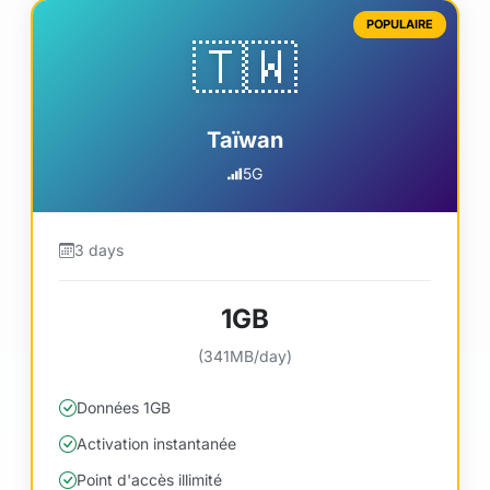
POPULAIRE
🇹🇼
Taïwan
5G
3 days
1GB
(341MB/day)
Données 1GB
Activation instantanée
Point d'accès illimité