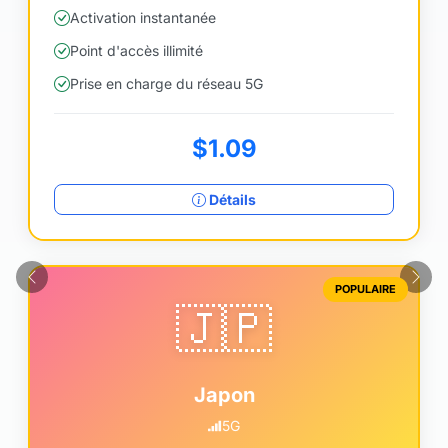
Activation instantanée
Point d'accès illimité
Prise en charge du réseau 5G
$1.09
Détails
Précédent
Suiv
POPULAIRE
🇯🇵
Japon
5G