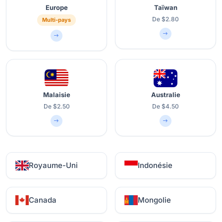
Europe
Taïwan
De $2.80
Multi-pays
Malaisie
Australie
De $2.50
De $4.50
Royaume-Uni
Indonésie
Canada
Mongolie