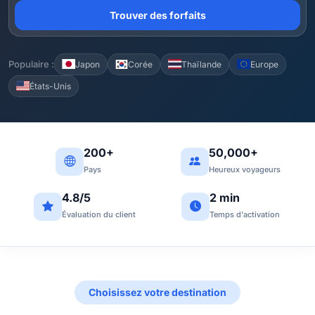
Trouver des forfaits
Populaire :
Japon
Corée
Thaïlande
Europe
États-Unis
200+
50,000+
Pays
Heureux voyageurs
4.8/5
2 min
Évaluation du client
Temps d'activation
Choisissez votre destination