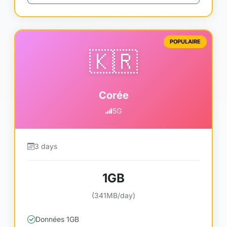
POPULAIRE
🇰🇷
Corée
5G
3 days
1GB
(341MB/day)
Données 1GB