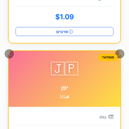
$1.09
פרטים
הבא
הקוד
פופולארי
🇯🇵
יפן
5G
1 day