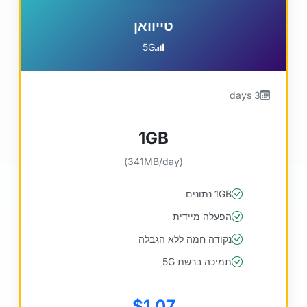
טייוואן
5G
3 days
1GB
(341MB/day)
1GB נתונים
הפעלה מיידית
נקודה חמה ללא הגבלה
תמיכה ברשת 5G
$1.07