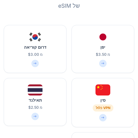
של eSIM
יפן
דרום קוריאה
מ $3.50
מ $3.00
סין
תאילנד
מ $2.50
VPN כלול