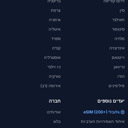
דרום קוריאה
בריטניה
סין
צרפת
תאילנד
גרמניה
סינגפור
איטליה
מלזיה
ספרד
אינדונזיה
קנדה
וייטנאם
אוסטרליה
טייוואן
ניו זילנד
הודו
טורקיה
פיליפינים
אירופה (רב)
יעדים נוספים
חברה
גלובלי eSIM (200+)
אודותינו
איחוד האמירויות הערביות
בלוג