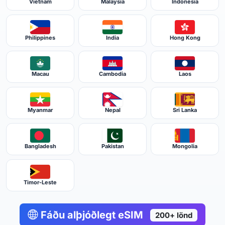
Vietnam
Malaysia
Indonesia
Philippines
India
Hong Kong
Macau
Cambodia
Laos
Myanmar
Nepal
Sri Lanka
Bangladesh
Pakistan
Mongolia
Timor-Leste
Fáðu alþjóðlegt eSIM
200+ lönd