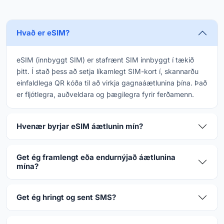
Hvað er eSIM?
eSIM (innbyggt SIM) er stafrænt SIM innbyggt í tækið
þitt. Í stað þess að setja líkamlegt SIM-kort í, skannarðu
einfaldlega QR kóða til að virkja gagnaáætlunina þína. Það
er fljótlegra, auðveldara og þægilegra fyrir ferðamenn.
Hvenær byrjar eSIM áætlunin mín?
Get ég framlengt eða endurnýjað áætlunina
mína?
Get ég hringt og sent SMS?