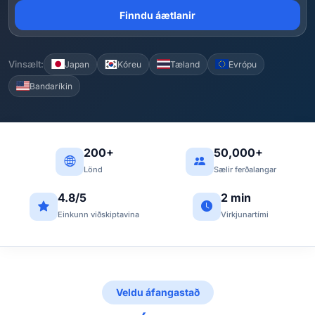
Finndu áætlanir
Vinsælt:
Japan
Kóreu
Tæland
Evrópu
Bandaríkin
200+
50,000+
Lönd
Sælir ferðalangar
4.8/5
2 min
Einkunn viðskiptavina
Virkjunartími
Veldu áfangastað