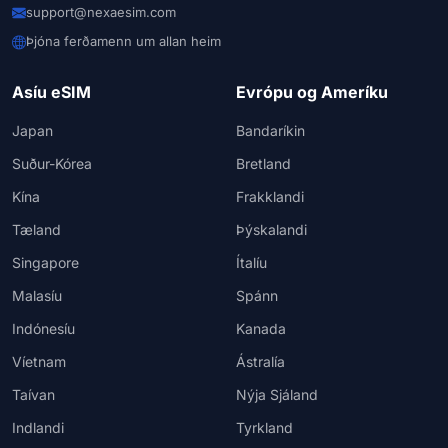
support@nexaesim.com
Þjóna ferðamenn um allan heim
Asíu eSIM
Evrópu og Ameríku
Japan
Bandaríkin
Suður-Kórea
Bretland
Kína
Frakklandi
Tæland
Þýskalandi
Singapore
Ítalíu
Malasíu
Spánn
Indónesíu
Kanada
Víetnam
Ástralía
Taívan
Nýja Sjáland
Indlandi
Tyrkland