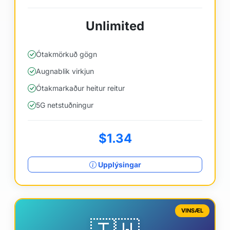
Unlimited
Ótakmörkuð gögn
Augnablik virkjun
Ótakmarkaður heitur reitur
5G netstuðningur
$1.34
Upplýsingar
VINSÆL