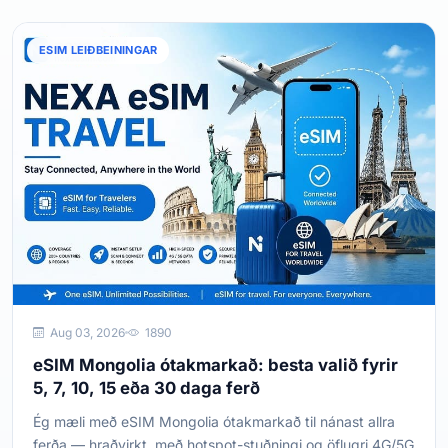
ESIM LEIÐBEININGAR
Aug 03, 2026
1890
eSIM Mongolia ótakmarkað: besta valið fyrir
5, 7, 10, 15 eða 30 daga ferð
Ég mæli með eSIM Mongolia ótakmarkað til nánast allra
ferða — hraðvirkt, með hotspot-stuðningi og öflugri 4G/5G