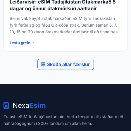
Leiðarvísir: eSIM Tadsjikistan Ótakmarkað 5
dagar og önnur ótakmörkuð áætlanir
Beinn val: keyptu ótakmarkaðan eSIM fyrir Tadsjikistan
fyrir ferðalag og fáðu QR-kóða strax. Berjum saman 5, 7,
10, 15 og 30 daga ótakmarkaðar áætlanir til að finna bestu
lausnina fyrir ferðina þína.
Lestu grein
Skoða allar færslur
Nexa
Esim
Trausti eSIM ferðaþjónustan þín. Vertu tengdur alls staðar með
háhraðagögnum í 200+ löndum um allan heim.