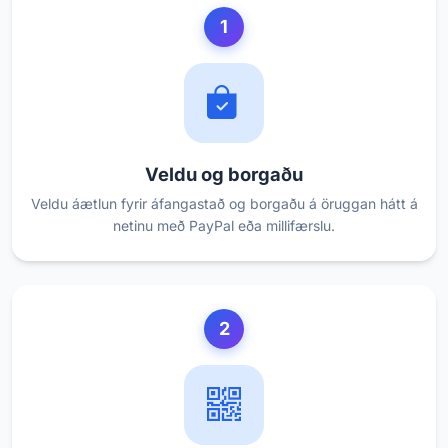
1
Veldu og borgaðu
Veldu áætlun fyrir áfangastað og borgaðu á öruggan hátt á
netinu með PayPal eða millifærslu.
2