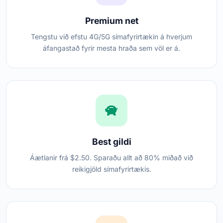
Premium net
Tengstu við efstu 4G/5G símafyrirtækin á hverjum
áfangastað fyrir mesta hraða sem völ er á.
Best gildi
Áætlanir frá $2.50. Sparaðu allt að 80% miðað við
reikigjöld símafyrirtækis.