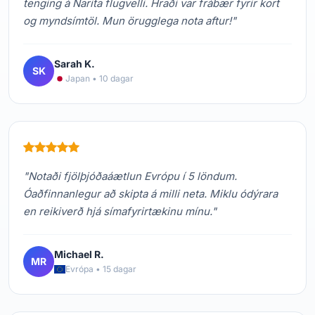
tenging á Narita flugvelli. Hraði var frábær fyrir kort
og myndsímtöl. Mun örugglega nota aftur!"
Sarah K.
SK
Japan • 10 dagar
"Notaði fjölþjóðaáætlun Evrópu í 5 löndum.
Óaðfinnanlegur að skipta á milli neta. Miklu ódýrara
en reikiverð hjá símafyrirtækinu mínu."
Michael R.
MR
Evrópa • 15 dagar