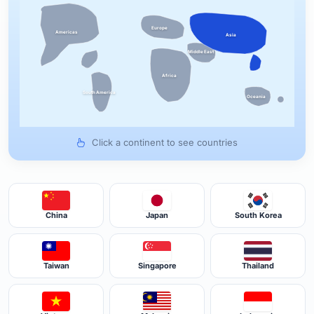
Europe
Americas
Asia
Middle East
Africa
South America
Oceania
Click a continent to see countries
China
Japan
South Korea
Taiwan
Singapore
Thailand