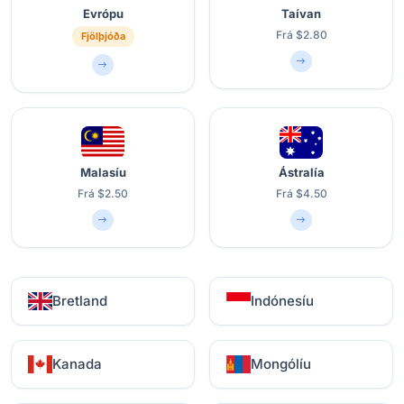
Evrópu
Taívan
Frá $2.80
Fjölþjóða
Malasíu
Ástralía
Frá $2.50
Frá $4.50
Bretland
Indónesíu
Kanada
Mongólíu