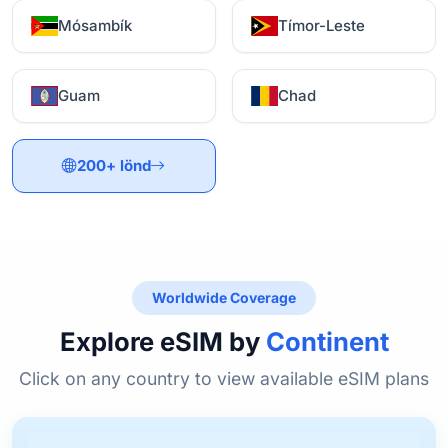
Mósambík
Tímor-Leste
Guam
Chad
200+ lönd
Worldwide Coverage
Explore eSIM by
Continent
Click on any country to view available eSIM plans