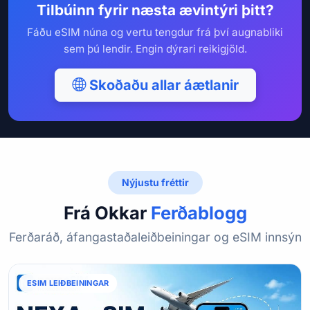
Tilbúinn fyrir næsta ævintýri þitt?
Fáðu eSIM núna og vertu tengdur frá því augnabliki
sem þú lendir. Engin dýrari reikigjöld.
Skoðaðu allar áætlanir
Nýjustu fréttir
Frá Okkar
Ferðablogg
Ferðaráð, áfangastaðaleiðbeiningar og eSIM innsýn
ESIM LEIÐBEININGAR