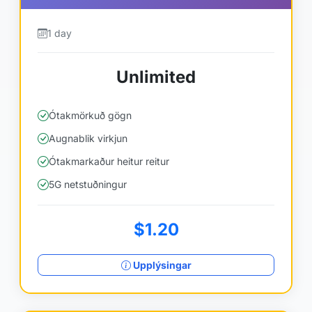
1 day
Unlimited
Ótakmörkuð gögn
Augnablik virkjun
Ótakmarkaður heitur reitur
5G netstuðningur
$1.20
Upplýsingar