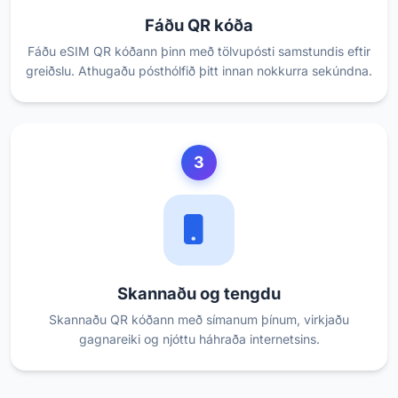
Fáðu QR kóða
Fáðu eSIM QR kóðann þinn með tölvupósti samstundis eftir
greiðslu. Athugaðu pósthólfið þitt innan nokkurra sekúndna.
3
Skannaðu og tengdu
Skannaðu QR kóðann með símanum þínum, virkjaðu
gagnareiki og njóttu háhraða internetsins.