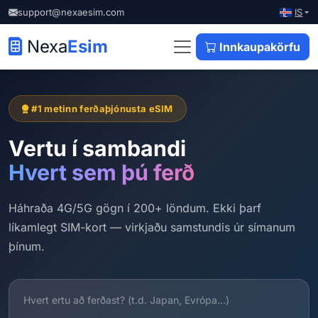
IS
support@nexaesim.com
Nexa
Esim
Innkaupakörfu
#1 metinn ferðaþjónusta eSIM
Vertu í sambandi
Hvert sem þú ferð
Háhraða 4G/5G gögn í 200+ löndum. Ekki þarf
líkamlegt SIM-kort — virkjaðu samstundis úr símanum
þínum.