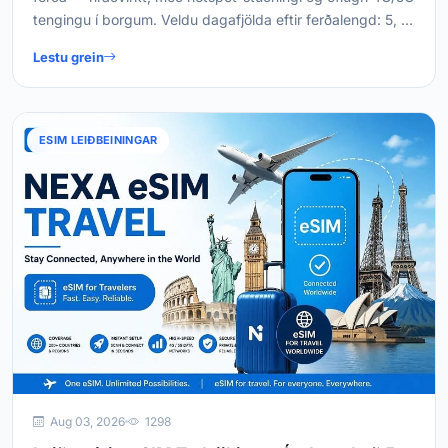
tengingu í borgum. Veldu dagafjölda eftir ferðalengd: 5, 7,
10, 15 eða 30 dagar.
Lestu grein
ESIM LEIÐBEININGAR
Aug 03, 2026
1298