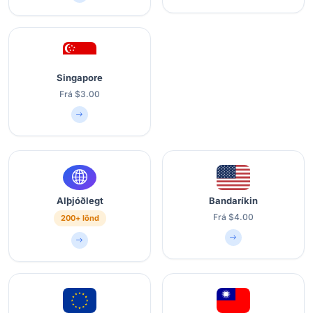
Singapore
Frá $3.00
Alþjóðlegt
Bandaríkin
Frá $4.00
200+ lönd