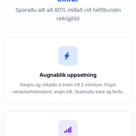
Sparaðu allt að 80% miðað við hefðbundin
reikigjöld
Augnablik uppsetning
Kauptu og virkjaðu á innan við 2 mínútum. Engar
verslunarheimsóknir, engin bið. Skannaðu bara og farðu.