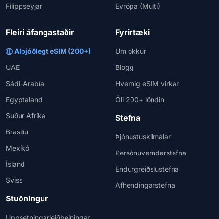
Filippseyjar
Evrópa (Multi)
Fleiri áfangastaðir
Fyrirtæki
Alþjóðlegt eSIM (200+)
Um okkur
UAE
Blogg
Sádi-Arabía
Hvernig eSIM virkar
Egyptaland
Öll 200+ löndin
Suður Afríka
Stefna
Brasilíu
Þjónustuskilmálar
Mexíkó
Persónuverndarstefna
Ísland
Endurgreiðslustefna
Sviss
Afhendingarstefna
Stuðningur
Uppsetningarleiðbeiningar