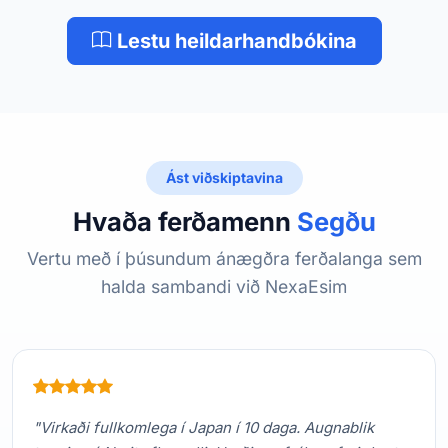
Lestu heildarhandbókina
Ást viðskiptavina
Hvaða ferðamenn
Segðu
Vertu með í þúsundum ánægðra ferðalanga sem
halda sambandi við NexaEsim
"Virkaði fullkomlega í Japan í 10 daga. Augnablik