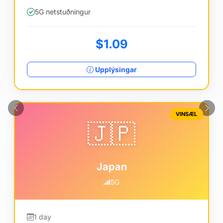
5G netstuðningur
$1.09
Upplýsingar
Fyrri
Næs
VINSÆL
🇯🇵
Japan
5G
1 day