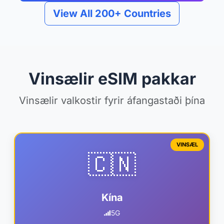
View All 200+ Countries
Vinsælir eSIM pakkar
Vinsælir valkostir fyrir áfangastaði þína
VINSÆL
🇨🇳
Kína
5G