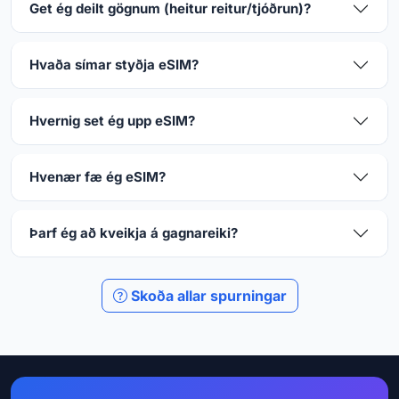
Get ég deilt gögnum (heitur reitur/tjóðrun)?
Hvaða símar styðja eSIM?
Hvernig set ég upp eSIM?
Hvenær fæ ég eSIM?
Þarf ég að kveikja á gagnareiki?
Skoða allar spurningar