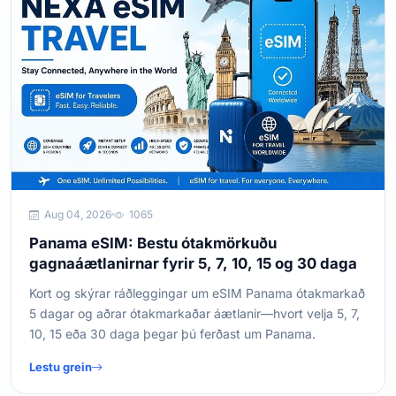
Aug 04, 2026
1065
Panama eSIM: Bestu ótakmörkuðu
gagnaáætlanirnar fyrir 5, 7, 10, 15 og 30 daga
Kort og skýrar ráðleggingar um eSIM Panama ótakmarkað
5 dagar og aðrar ótakmarkaðar áætlanir—hvort velja 5, 7,
10, 15 eða 30 daga þegar þú ferðast um Panama.
Lestu grein