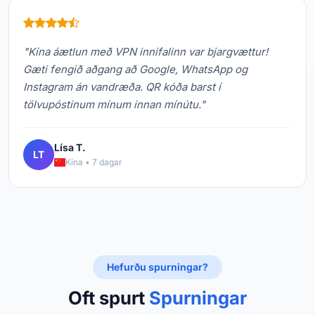
"Kína áætlun með VPN innifalinn var bjargvættur!
Gæti fengið aðgang að Google, WhatsApp og
Instagram án vandræða. QR kóða barst í
tölvupóstinum mínum innan mínútu."
Lísa T.
LT
Kína • 7 dagar
Hefurðu spurningar?
Oft spurt
Spurningar