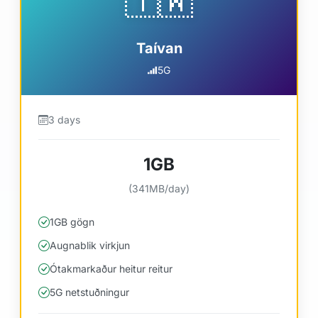
🇹🇼
Taívan
5G
3 days
1GB
(341MB/day)
1GB gögn
Augnablik virkjun
Ótakmarkaður heitur reitur
5G netstuðningur