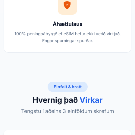
Áhættulaus
100% peningaábyrgð ef eSIM hefur ekki verið virkjað.
Engar spurningar spurðar.
Einfalt & hratt
Hvernig það
Virkar
Tengstu í aðeins 3 einföldum skrefum