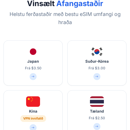
Vinsælt
Áfangastaðir
Helstu ferðastaðir með bestu eSIM umfangi og
hraða
Japan
Suður-Kórea
Frá $3.50
Frá $3.00
Kína
Tæland
Frá $2.50
VPN innifalið