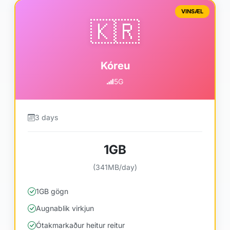
VINSÆL
🇰🇷
Kóreu
5G
3 days
1GB
(341MB/day)
1GB gögn
Augnablik virkjun
Ótakmarkaður heitur reitur