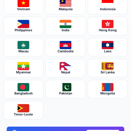
Vietnam
Malaysia
Indonesia
Philippines
India
Hong Kong
Macau
Cambodia
Laos
Myanmar
Nepal
Sri Lanka
Bangladesh
Pakistan
Mongolia
Timor-Leste