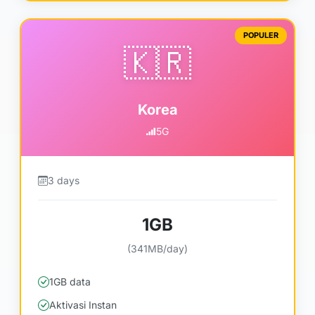
POPULER
🇰🇷
Korea
5G
3 days
1GB
(341MB/day)
1GB data
Aktivasi Instan