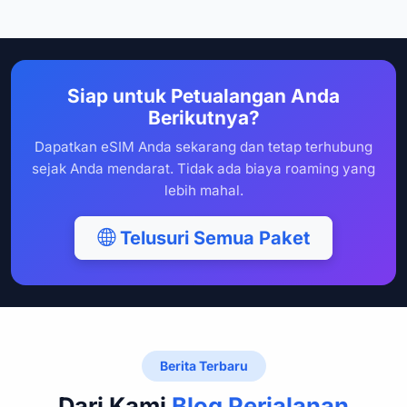
Siap untuk Petualangan Anda
Berikutnya?
Dapatkan eSIM Anda sekarang dan tetap terhubung
sejak Anda mendarat. Tidak ada biaya roaming yang
lebih mahal.
Telusuri Semua Paket
Berita Terbaru
Dari Kami
Blog Perjalanan