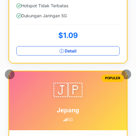
Hotspot Tidak Terbatas
Dukungan Jaringan 5G
$1.09
Detail
Sebelumnya
Sela
POPULER
🇯🇵
Jepang
5G