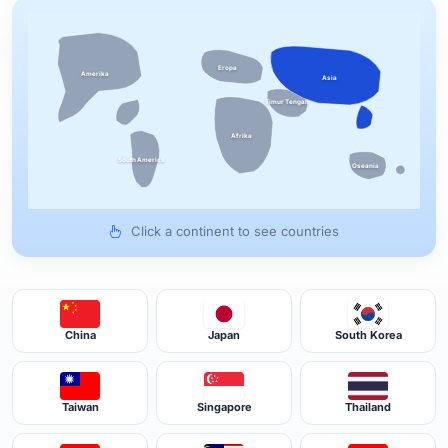
Eropa
Amerika
Asia
Timur Tengah
Afrika
South America
Oseania
Click a continent to see countries
China
Japan
South Korea
Taiwan
Singapore
Thailand