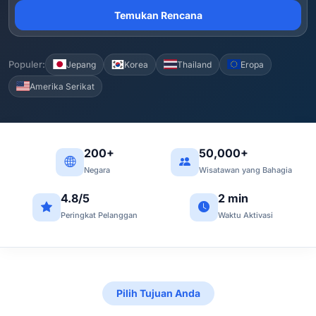
Temukan Rencana
Populer:
Jepang
Korea
Thailand
Eropa
Amerika Serikat
200+
50,000+
Negara
Wisatawan yang Bahagia
4.8/5
2 min
Peringkat Pelanggan
Waktu Aktivasi
Pilih Tujuan Anda