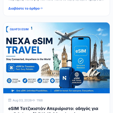
ταιριάζει στην εκδρομή σας.
Διαβάστε το άρθρο
ΟΔΗΓΟΊ ESIM
Aug 03, 2026
1168
eSIM Τατζικιστάν Απεριόριστο: οδηγός για