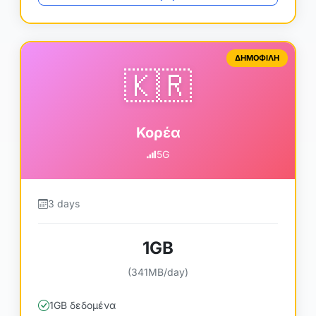
ΔΗΜΟΦΙΛΗ
🇰🇷
Κορέα
5G
3 days
1GB
(341MB/day)
1GB δεδομένα