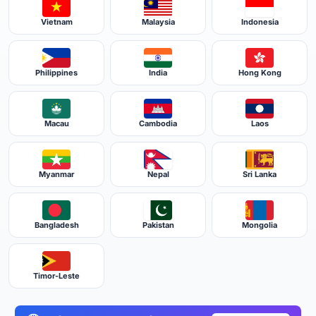
Vietnam
Malaysia
Indonesia
Philippines
India
Hong Kong
Macau
Cambodia
Laos
Myanmar
Nepal
Sri Lanka
Bangladesh
Pakistan
Mongolia
Timor-Leste