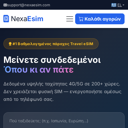
EL
support@nexaesim.com
Nexa
Esim
Καλάθι αγορών
#1 Βαθμολογημένος πάροχος Travel eSIM
Μείνετε συνδεδεμένοι
Όπου κι αν πάτε
Δεδομένα υψηλής ταχύτητας 4G/5G σε 200+ χώρες.
Δεν χρειάζεται φυσική SIM — ενεργοποιήστε αμέσως
από το τηλέφωνό σας.