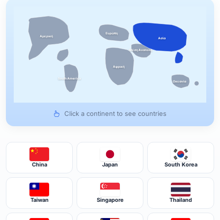
Ευρώπη
Αμερική
Ασία
Μέση Ανατολή
Αφρική
South America
Ωκεανία
Click a continent to see countries
China
Japan
South Korea
Taiwan
Singapore
Thailand