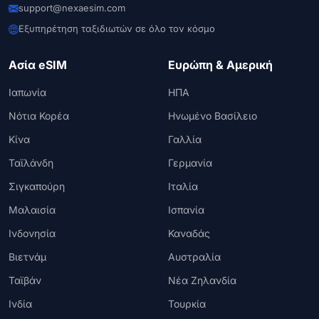
support@nexaesim.com
Εξυπηρέτηση ταξιδιωτών σε όλο τον κόσμο
Ασία eSIM
Ευρώπη & Αμερική
Ιαπωνία
ΗΠΑ
Νότια Κορέα
Ηνωμένο Βασίλειο
Κίνα
Γαλλία
Ταϊλάνδη
Γερμανία
Σιγκαπούρη
Ιταλία
Μαλαισία
Ισπανία
Ινδονησία
Καναδάς
Βιετνάμ
Αυστραλία
Ταϊβάν
Νέα Ζηλανδία
Ινδία
Τουρκία