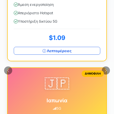
Άμεση ενεργοποίηση
Απεριόριστο Hotspot
Υποστήριξη δικτύου 5G
$1.09
Λεπτομέρειες
Προηγούμενο
Επό
ΔΗΜΟΦΙΛΗ
🇯🇵
Ιαπωνία
5G