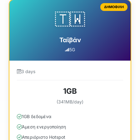
ΔΗΜΟΦΙΛΗ
🇹🇼
Ταϊβάν
5G
3 days
1GB
(341MB/day)
1GB δεδομένα
Άμεση ενεργοποίηση
Απεριόριστο Hotspot