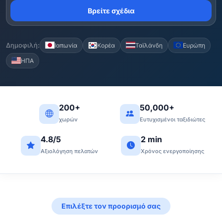
Βρείτε σχέδια
Δημοφιλή:
Ιαπωνία
Κορέα
Ταϊλάνδη
Ευρώπη
ΗΠΑ
200+
50,000+
χωρών
Ευτυχισμένοι ταξιδιώτες
4.8/5
2 min
Αξιολόγηση πελατών
Χρόνος ενεργοποίησης
Επιλέξτε τον προορισμό σας