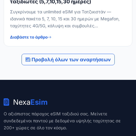
ταξιδιώτες (5,7,10,15,30 ημέρες)
Συγκρίνουμε τα unlimited eSIM για Τατζικιστάν —
ιδανικά πακέτα 5, 7, 10, 15 και 30 ημερών με Megafon,
ταχύτητες 4G/5G, κάλυψη και συμβουλές
ενεργοποίησης.
Διαβάστε το άρθρο
Προβολή όλων των αναρτήσεων
Nexa
Esim
Ο αξιόπιστος πάροχος eSIM ταξιδιού σας. Μείνετε
συνδεδεμένοι παντού με δεδομένα υψηλής ταχύτητας σε
200+ χώρες σε όλο τον κόσμο.