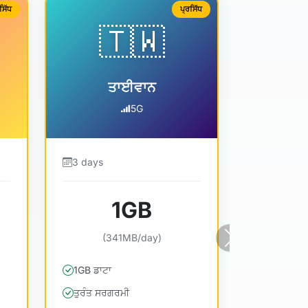
ਸਿੱਧ
ਪ੍ਰਸਿੱਧ
🇹🇼
ਤਾਈਵਾਨ
5G
3 days
1GB
(341MB/day)
ਅੱਗੇ
1GB ਡਾਟਾ
ਤੁਰੰਤ ਸਰਗਰਮੀ