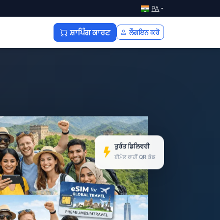
PA
ਸ਼ਾਪਿੰਗ ਕਾਰਟ
ਲੌਗਇਨ ਕਰੋ
ਤੁਰੰਤ ਡਿਲਿਵਰੀ
ਈਮੇਲ ਰਾਹੀਂ QR ਕੋਡ