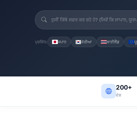
ਪ੍ਰਸਿੱਧ:
ਜਪਾਨ
ਕੋਰੀਆ
ਥਾਈਲੈਂਡ
ਯ
200+
ਦੇਸ਼