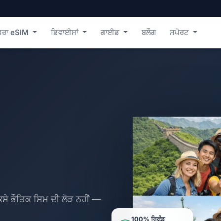
ਤਰਾ eSIM
ਡਿਵਾਈਸਾਂ
ਗਾਈਡ
ਬਲੌਗ
ਸਪੋਰਟ
ਸੇ ਭੌਤਿਕ ਸਿਮ ਦੀ ਲੋੜ ਨਹੀਂ —
100% ਰਿਫੰਡ