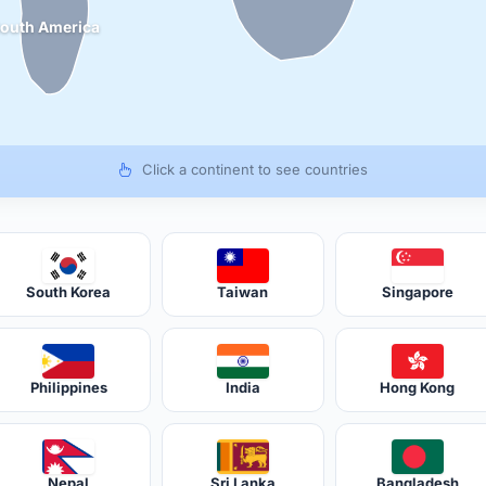
outh America
Click a continent to see countries
South Korea
Taiwan
Singapore
Philippines
India
Hong Kong
Nepal
Sri Lanka
Bangladesh