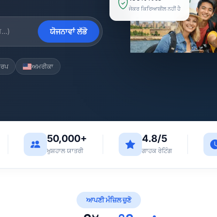
ਜੇਕਰ ਕਿਰਿਆਸ਼ੀਲ ਨਹੀਂ ਹੈ
ਯੋਜਨਾਵਾਂ ਲੱਭੋ
ੂਰਪ
ਅਮਰੀਕਾ
50,000+
4.8/5
ਖੁਸ਼ਹਾਲ ਯਾਤਰੀ
ਗਾਹਕ ਰੇਟਿੰਗ
ਆਪਣੀ ਮੰਜ਼ਿਲ ਚੁਣੋ