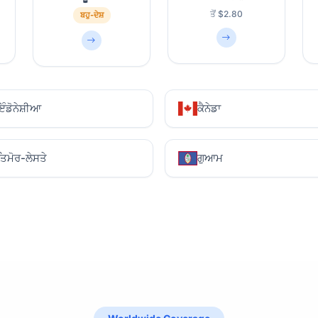
ਤੋਂ $2.80
ਬਹੁ-ਦੇਸ਼
ਇੰਡੋਨੇਸ਼ੀਆ
ਕੈਨੇਡਾ
ਤਿਮੋਰ-ਲੇਸਤੇ
ਗੁਆਮ