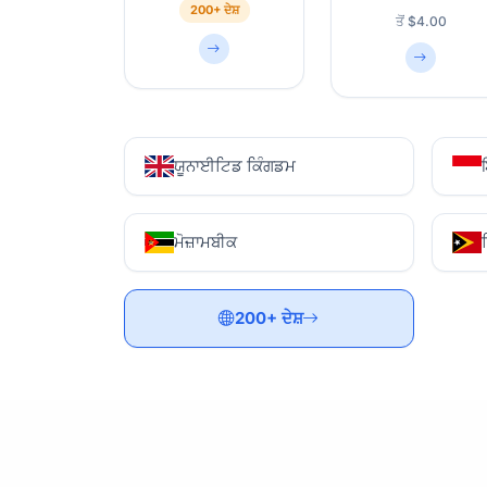
200+ ਦੇਸ਼
ਤੋਂ $4.00
ਯੂਨਾਈਟਿਡ ਕਿੰਗਡਮ
ਮੋਜ਼ਾਮਬੀਕ
200+ ਦੇਸ਼