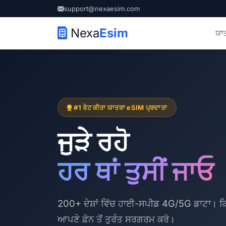
support@nexaesim.com
Nexa
Esim
ਯਾ
#1 ਰੇਟ ਕੀਤਾ ਯਾਤਰਾ eSIM ਪ੍ਰਦਾਤਾ
ਜੁੜੇ ਰਹੋ
ਹਰ ਥਾਂ ਤੁਸੀਂ ਜਾਓ
200+ ਦੇਸ਼ਾਂ ਵਿੱਚ ਹਾਈ-ਸਪੀਡ 4G/5G ਡਾਟਾ। ਕਿ
ਆਪਣੇ ਫ਼ੋਨ ਤੋਂ ਤੁਰੰਤ ਸਰਗਰਮ ਕਰੋ।