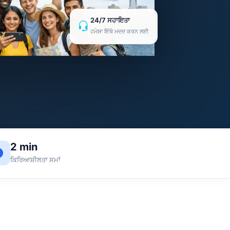
24/7 ਸਹਾਇਤਾ
ਹਮੇਸ਼ਾ ਇੱਥੇ ਮਦਦ ਕਰਨ ਲਈ
2 min
ਕਿਰਿਆਸ਼ੀਲਤਾ ਸਮਾਂ