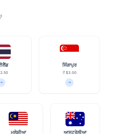
ਂ
ਈਲੈਂਡ
ਸਿੰਗਾਪੁਰ
 $2.50
ਤੋਂ $3.00
ਮਲੇਸ਼ੀਆ
ਆਸਟ੍ਰੇਲੀਆ