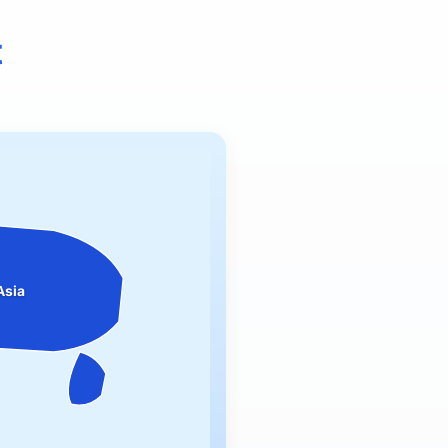
t
Asia