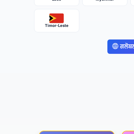
Timor-Leste
ਗਲੋਬ