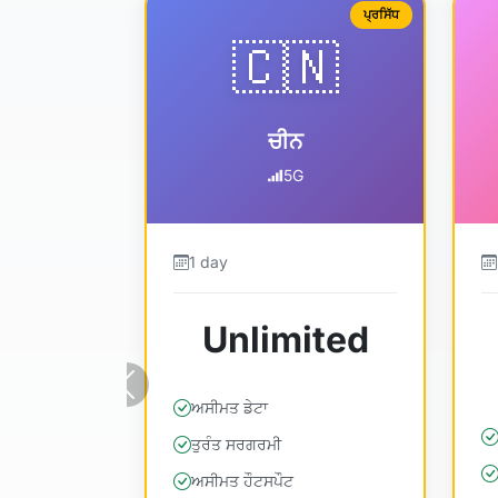
ਪ੍ਰਸਿੱਧ
🇨🇳
ਚੀਨ
5G
1 day
Unlimited
ਪਿਛਲਾ
ਅਸੀਮਤ ਡੇਟਾ
ਤੁਰੰਤ ਸਰਗਰਮੀ
ਅਸੀਮਤ ਹੌਟਸਪੌਟ