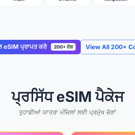
ਲ eSIM ਪ੍ਰਾਪਤ ਕਰੋ
View All 200+ C
200+ ਦੇਸ਼
ਪ੍ਰਸਿੱਧ eSIM ਪੈਕੇਜ
ਤੁਹਾਡੀਆਂ ਯਾਤਰਾ ਮੰਜ਼ਿਲਾਂ ਲਈ ਪ੍ਰਮੁੱਖ ਚੋਣਾਂ