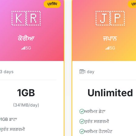
ਪ੍ਰਸਿੱਧ
ਪ੍ਰ
🇰🇷
🇯🇵
ਕੋਰੀਆ
ਜਪਾਨ
5G
5G
3 days
1 day
1GB
Unlimited
(341MB/day)
ਅਸੀਮਤ ਡੇਟਾ
1GB ਡਾਟਾ
ਤੁਰੰਤ ਸਰਗਰਮੀ
ਤੁਰੰਤ ਸਰਗਰਮੀ
ਅਸੀਮਤ ਹੌਟਸਪੌਟ