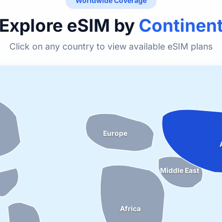
Worldwide Coverage
Explore eSIM by
Continen
Click on any country to view available eSIM plans
Europe
Middle East
Africa