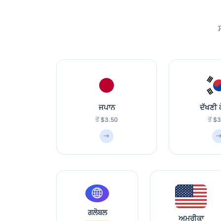
ਜਪਾਨ
ਦੱਖਣੀ 
ਤੋਂ $3.50
ਤੋਂ $
ਗਲੋਬਲ
ਅਮਰੀਕਾ