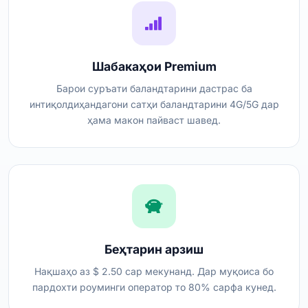
Шабакаҳои Premium
Барои суръати баландтарини дастрас ба
интиқолдиҳандагони сатҳи баландтарини 4G/5G дар
ҳама макон пайваст шавед.
Беҳтарин арзиш
Нақшаҳо аз $ 2.50 сар мекунанд. Дар муқоиса бо
пардохти роуминги оператор то 80% сарфа кунед.