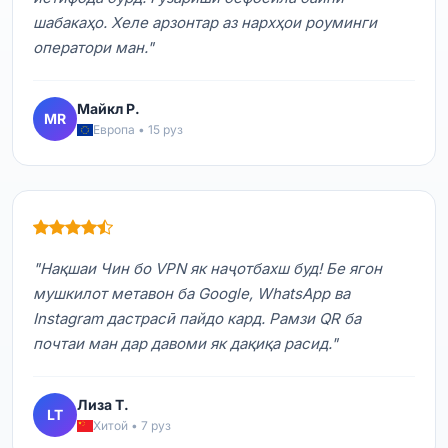
шабакаҳо. Хеле арзонтар аз нархҳои роуминги
оператори ман."
Майкл Р.
MR
Европа • 15 руз
"Нақшаи Чин бо VPN як наҷотбахш буд! Бе ягон
мушкилот метавон ба Google, WhatsApp ва
Instagram дастрасӣ пайдо кард. Рамзи QR ба
почтаи ман дар давоми як дақиқа расид."
Лиза Т.
LT
Хитой • 7 руз