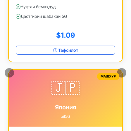
Нуқтаи бемаҳдуд
Дастгирии шабакаи 5G
$1.09
Тафсилот
Гузашта
Оян
МАШХУР
🇯🇵
Япония
5G