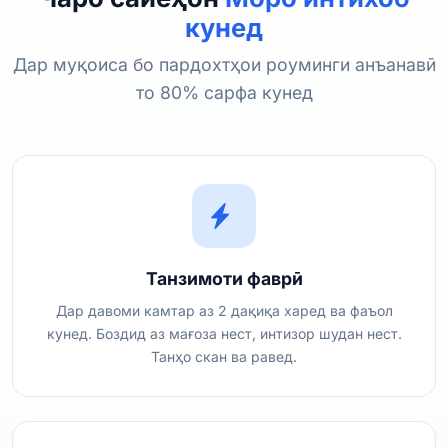
кунед
Дар муқоиса бо пардохтҳои роуминги анъанавӣ
то 80% сарфа кунед
Танзимоти фаврӣ
Дар давоми камтар аз 2 дақиқа харед ва фаъол
кунед. Боздид аз мағоза нест, интизор шудан нест.
Танҳо скан ва равед.