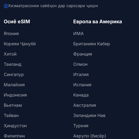
Хизматрасонии сайёҳон дар саросари ҷаҳон
Осиё eSIM
Европа ва Америка
Япония
ИМА
Кореяи Ҷанубӣ
Британияи Кабир
Хитой
Франция
Таиланд
Олмон
Сингапур
Италия
Малайзия
Испания
Индонезия
Канада
Вьетнам
Австралия
Тайван
Зеландияи Нав
Ҳиндустон
Туркия
Филиппин
Аврупо (бисёр)