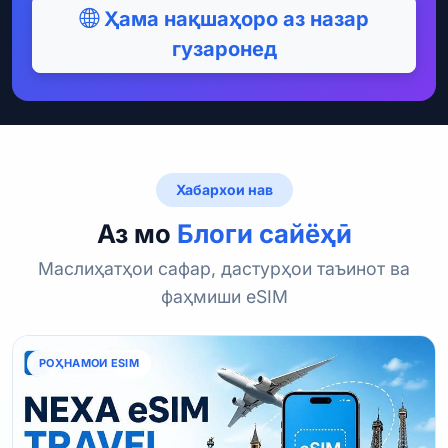
Ҳама нақшаҳоро аз назар
гузаронед
Хабархои нав
Аз мо
Блоги сайёҳӣ
Маслиҳатҳои сафар, дастурҳои таъинот ва
фаҳмиши eSIM
РОҲНАМОИ ESIM