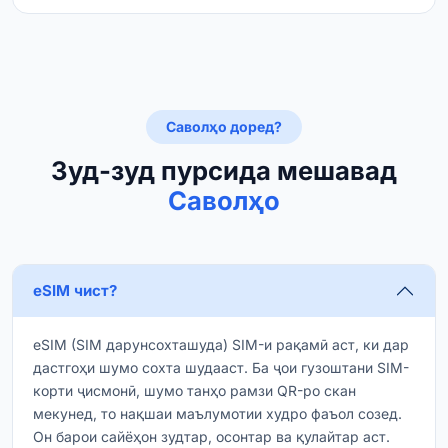
Саволҳо доред?
Зуд-зуд пурсида мешавад
Саволҳо
eSIM чист?
eSIM (SIM дарунсохташуда) SIM-и рақамӣ аст, ки дар
дастгоҳи шумо сохта шудааст. Ба ҷои гузоштани SIM-
корти ҷисмонӣ, шумо танҳо рамзи QR-ро скан
мекунед, то нақшаи маълумотии худро фаъол созед.
Он барои сайёҳон зудтар, осонтар ва қулайтар аст.