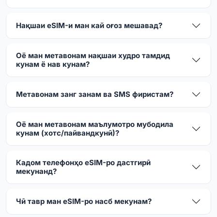
Нақшаи eSIM-и ман кай оғоз мешавад?
Оё ман метавонам нақшаи худро тамдид
кунам ё нав кунам?
Метавонам занг занам ва SMS фиристам?
Оё ман метавонам маълумотро мубодила
кунам (хотс/пайвандкунӣ)?
Кадом телефонҳо eSIM-ро дастгирӣ
мекунанд?
Чӣ тавр ман eSIM-ро насб мекунам?