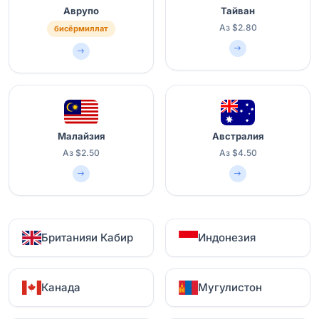
Аврупо
Тайван
Аз $2.80
бисёрмиллат
Малайзия
Австралия
Аз $2.50
Аз $4.50
Британияи Кабир
Индонезия
Канада
Мугулистон