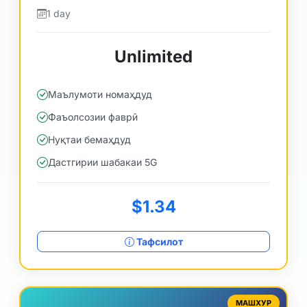
1 day
Unlimited
Маълумоти номаҳдуд
Фаъолсозии фаврӣ
Нуқтаи бемаҳдуд
Дастгирии шабакаи 5G
$1.34
Тафсилот
МАШХУР