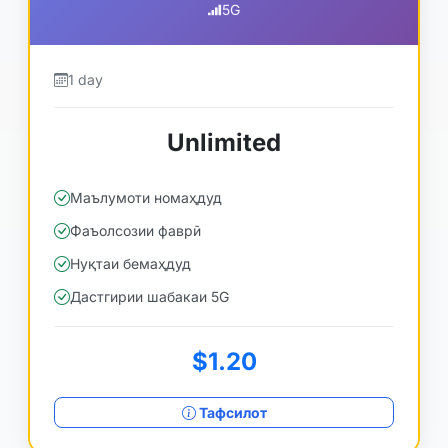
5G
1 day
Unlimited
Маълумоти номаҳдуд
Фаъолсозии фаврӣ
Нуқтаи бемаҳдуд
Дастгирии шабакаи 5G
$1.20
Тафсилот