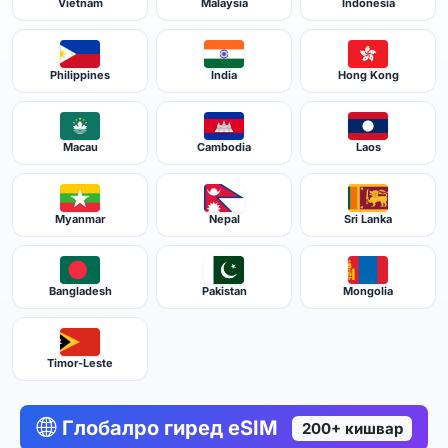
Vietnam
Malaysia
Indonesia
Philippines
India
Hong Kong
Macau
Cambodia
Laos
Myanmar
Nepal
Sri Lanka
Bangladesh
Pakistan
Mongolia
Timor-Leste
Глобалро гиред eSIM
200+ кишвар