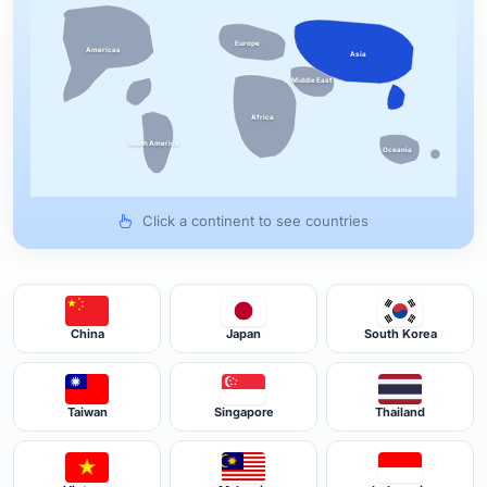
Europe
Americas
Asia
Middle East
Africa
South America
Oceania
Click a continent to see countries
China
Japan
South Korea
Taiwan
Singapore
Thailand