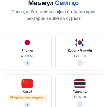
Маъмул
Самтҳо
Самтҳои беҳтарини сафар бо фарогирии
беҳтарини eSIM ва суръат
Япония
Кореяи Ҷанубӣ
Аз $3.50
Аз $3.00
Хитой
Таиланд
Аз $2.50
VPN дохил карда шудааст