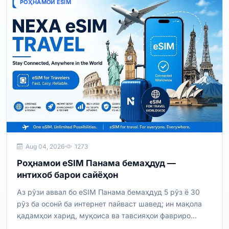
РОҲНАМОИ ESIM
Aug 04, 2026
1273
Роҳнамои eSIM Панама бемаҳдуд —
интихоб барои сайёҳон
Аз рӯзи аввал бо eSIM Панама бемаҳдуд 5 рӯз ё 30
рӯз ба осонӣ ба интернет пайваст шавед; ин мақола
қадамҳои харид, муқоиса ва тавсияҳои фавриро
медиҳад.