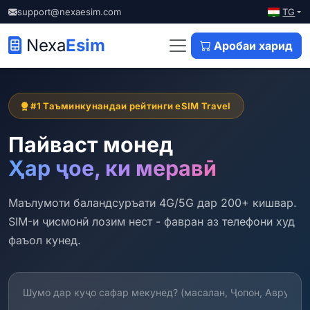
TG
support@nexaesim.com
Nexa
Esim
Аробаи харид
#1 Таъминкунандаи рейтинги eSIM Travel
Пайваст монед
Ҳар ҷое, ки меравӣ
Маълумоти баландсуръати 4G/5G дар 200+ кишвар.
SIM-и ҷисмонӣ лозим нест - фавран аз телефони худ
фаъол кунед.