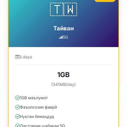
🇹🇼
Тайван
5G
3 days
1GB
(341MB/day)
1GB маълумот
Фаъолсозии фаврӣ
Нуқтаи бемаҳдуд
Дастгирии шабакаи 5G