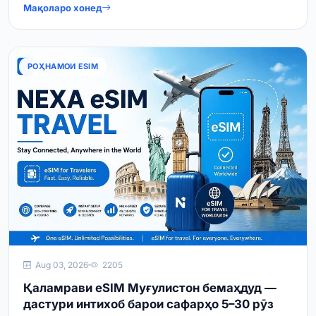
Мақоларо хонед
РОҲНАМОИ ESIM
Aug 03, 2026
2205
Қаламрави eSIM Муғулистон бемаҳдуд —
дастури интихоб барои сафарҳо 5–30 рӯз