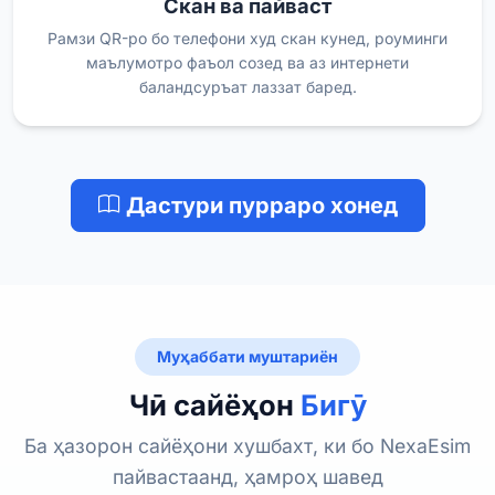
Скан ва пайваст
Рамзи QR-ро бо телефони худ скан кунед, роуминги
маълумотро фаъол созед ва аз интернети
баландсуръат лаззат баред.
Дастури пурраро хонед
Муҳаббати муштариён
Чӣ сайёҳон
Бигӯ
Ба ҳазорон сайёҳони хушбахт, ки бо NexaEsim
пайвастаанд, ҳамроҳ шавед