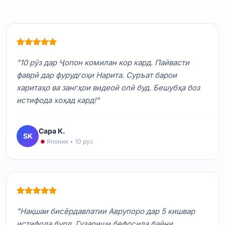
"10 рӯз дар Ҷопон комилан кор кард. Пайвасти
фаврӣ дар фурудгоҳи Нарита. Суръат барои
харитаҳо ва зангҳои видеоӣ олӣ буд. Бешубҳа боз
истифода хоҳад кард!"
Сара К.
SK
Япония • 10 руз
"Нақшаи бисёрдавлатии Аврупоро дар 5 кишвар
истифода бурд. Гузариши бефосила байни