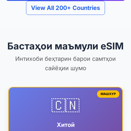
View All 200+ Countries
Бастаҳои маъмули eSIM
Интихоби беҳтарин барои самтҳои
сайёҳии шумо
МАШХУР
🇨🇳
Хитой