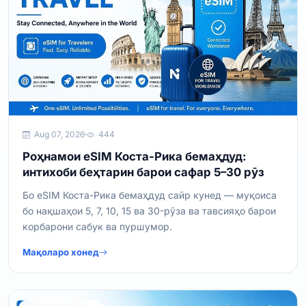
Aug 07, 2026
444
Роҳнамои eSIM Коста-Рика бемаҳдуд:
интихоби беҳтарин барои сафар 5–30 рӯз
Бо eSIM Коста-Рика бемаҳдуд сайр кунед — муқоиса
бо нақшаҳои 5, 7, 10, 15 ва 30-рӯза ва тавсияҳо барои
корбарони сабук ва пуршумор.
Мақоларо хонед