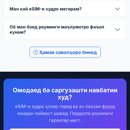
Ман кай eSIM-и худро мегирам?
Оё ман бояд роуминги маълумотро фаъол
кунам?
Ҳамаи саволҳоро бинед
Омодаед ба саргузашти навбатии
худ?
eSIM-и худро ҳозир гиред ва аз лаҳзаи фуруд
омадан пайваст шавед. Пардохти роуминги
гаронтар нест.