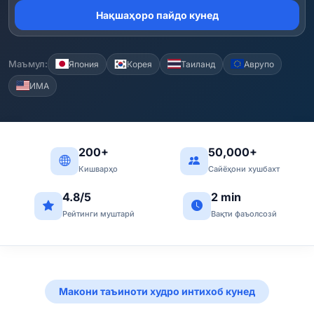
Нақшаҳоро пайдо кунед
Маъмул:
Япония
Корея
Таиланд
Аврупо
ИМА
200+
50,000+
Кишварҳо
Сайёҳони хушбахт
4.8/5
2 min
Рейтинги муштарӣ
Вақти фаъолсозӣ
Макони таъиноти худро интихоб кунед