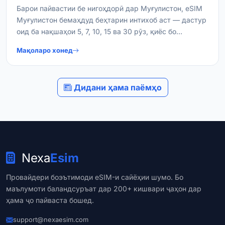
Барои пайвастии бе нигоҳдорӣ дар Муғулистон, eSIM
Муғулистон бемаҳдуд беҳтарин интихоб аст — дастур
оид ба нақшаҳои 5, 7, 10, 15 ва 30 рӯз, қиёс бо
нақшаҳои маҳдуд ва маслиҳатҳои фаъолсозӣ.
Мақоларо хонед
Дидани ҳама паёмҳо
Nexa
Esim
Провайдери боэътимоди eSIM-и сайёҳии шумо. Бо
маълумоти баландсуръат дар 200+ кишвари ҷаҳон дар
ҳама ҷо пайваста бошед.
support@nexaesim.com