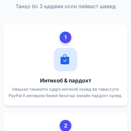
Танҳо бо 3 қадами осон пайваст шавед
1
Интихоб & пардохт
Нақшаи таъиноти худро интихоб кунед ва тавассути
PayPal ё интиқоли бонкӣ бехатар онлайн пардохт кунед.
2