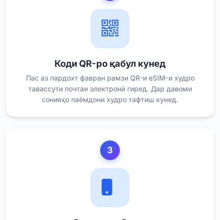
Коди QR-ро қабул кунед
Пас аз пардохт фавран рамзи QR-и eSIM-и худро
тавассути почтаи электронӣ гиред. Дар давоми
сонияҳо паёмдони худро тафтиш кунед.
3