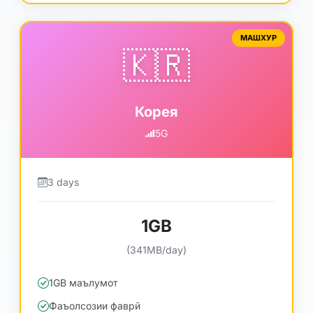
МАШХУР
🇰🇷
Корея
5G
3 days
1GB
(341MB/day)
1GB маълумот
Фаъолсозии фаврӣ