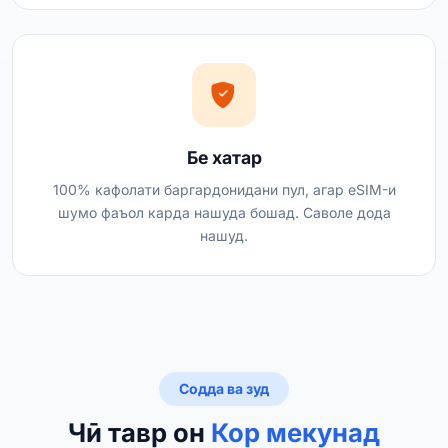
Бе хатар
100% кафолати баргардонидани пул, агар eSIM-и
шумо фаъол карда нашуда бошад. Саволе дода
нашуд.
Содда ва зуд
Чӣ тавр он
Кор мекунад