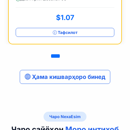
$1.07
Тафсилот
Ҳама кишварҳоро бинед
Чаро NexaEsim
Чаро сайёҳон
Моро интихоб