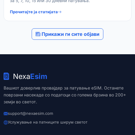
за 5, 7, 10, 15 или 30 дневни патувања.
Прочитајте ја статијата
Прикажи ги сите објави
Nexa
Esim
Вашиот доверлив провајдер за патување eSIM. Останете
поврзани насекаде со податоци со голема брзина во 200+
земји во светот.
support@nexaesim.com
Услужување на патниците ширум светот