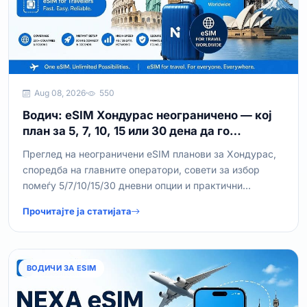
Aug 08, 2026
550
Водич: eSIM Хондурас неограничено — кој
план за 5, 7, 10, 15 или 30 дена да го
изберете
Преглед на неограничени eSIM планови за Хондурас,
споредба на главните оператори, совети за избор
помеѓу 5/7/10/15/30 дневни опции и практични
инструкции за купување и активирање.
Прочитајте ја статијата
ВОДИЧИ ЗА ESIM