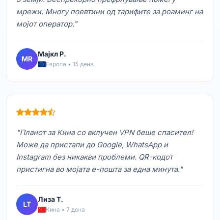
мрежи. Многу поевтини од тарифите за роаминг на
мојот оператор."
Мајкл Р.
MR
Европа • 15 дена
"Планот за Кина со вклучен VPN беше спасител!
Може да пристапи до Google, WhatsApp и
Instagram без никакви проблеми. QR-кодот
пристигна во мојата е-пошта за една минута."
Лиза Т.
LT
Кина • 7 дена