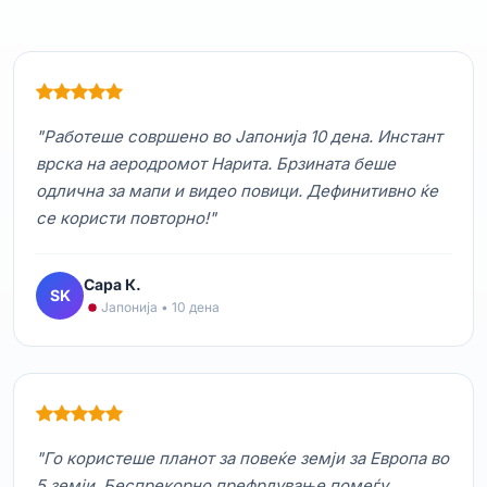
"Работеше совршено во Јапонија 10 дена. Инстант
врска на аеродромот Нарита. Брзината беше
одлична за мапи и видео повици. Дефинитивно ќе
се користи повторно!"
Сара К.
SK
Јапонија • 10 дена
"Го користеше планот за повеќе земји за Европа во
5 земји. Беспрекорно префрлување помеѓу