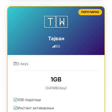
ПОПУЛАРНО
🇹🇼
Тајван
5G
3 days
1GB
(341MB/day)
1GB податоци
Инстант активирање