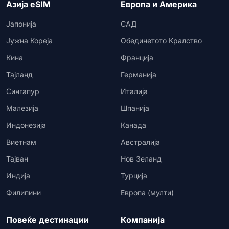
Азија eSIM
Европа и Америка
Јапонија
САД
Јужна Кореја
Обединетото Кралство
Кина
Франција
Тајланд
Германија
Сингапур
Италија
Малезија
Шпанија
Индонезија
Канада
Виетнам
Австралија
Тајван
Нов Зеланд
Индија
Турција
Филипини
Европа (мулти)
Повеќе дестинации
Компанија