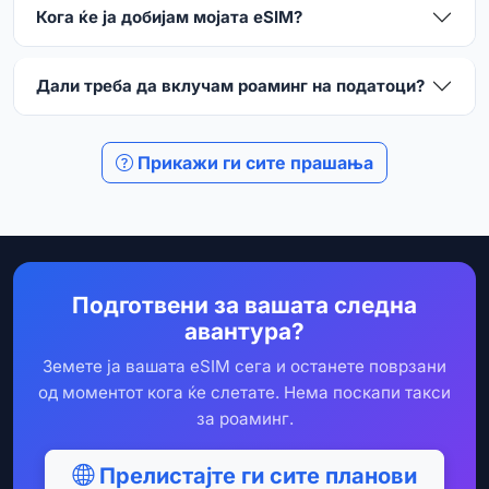
Кога ќе ја добијам мојата eSIM?
Дали треба да вклучам роаминг на податоци?
Прикажи ги сите прашања
Подготвени за вашата следна
авантура?
Земете ја вашата eSIM сега и останете поврзани
од моментот кога ќе слетате. Нема поскапи такси
за роаминг.
Прелистајте ги сите планови