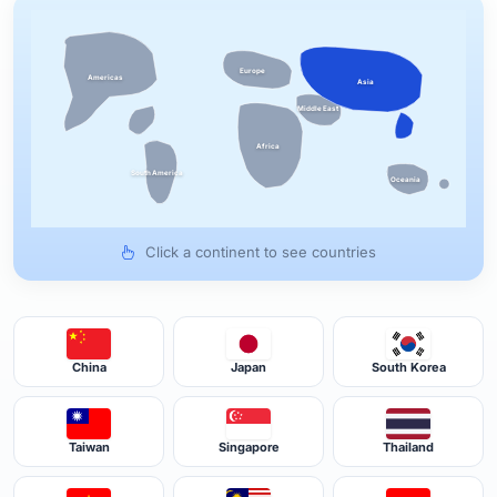
Europe
Americas
Asia
Middle East
Africa
South America
Oceania
Click a continent to see countries
China
Japan
South Korea
Taiwan
Singapore
Thailand