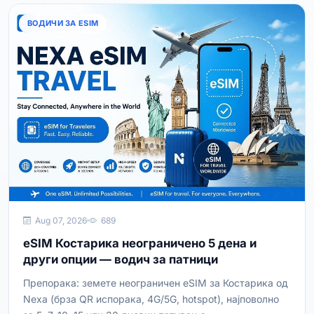
ВОДИЧИ ЗА ESIM
Aug 07, 2026
689
eSIM Костарика неограничено 5 дена и
други опции — водич за патници
Препорака: земете неограничен eSIM за Костарика од
Nexa (брза QR испорака, 4G/5G, hotspot), најповолно