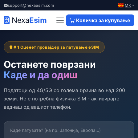
MK
support@nexaesim.com
Nexa
Esim
Количка за купување
# 1 Оценет провајдер за патување eSIM
Останете поврзани
Каде и да одиш
Податоци од 4G/5G со голема брзина во над 200
земји. Не е потребна физичка SIM - активирајте
веднаш од вашиот телефон.