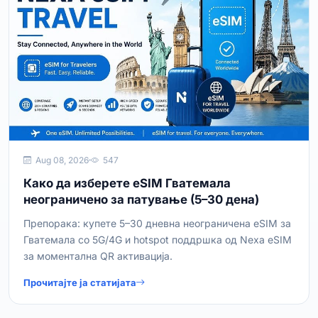
Aug 08, 2026
547
Како да изберете eSIM Гватемала
неограничено за патување (5–30 дена)
Препорака: купете 5–30 дневна неограничена eSIM за
Гватемала со 5G/4G и hotspot поддршка од Nexa eSIM
за моментална QR активација.
Прочитајте ја статијата