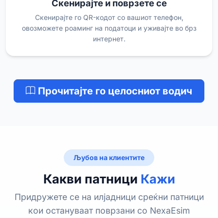
Скенирајте и поврзете се
Скенирајте го QR-кодот со вашиот телефон,
овозможете роаминг на податоци и уживајте во брз
интернет.
Прочитајте го целосниот водич
Љубов на клиентите
Какви патници
Кажи
Придружете се на илјадници среќни патници
кои остануваат поврзани со NexaEsim