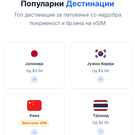
Популарни
Дестинации
Топ дестинации за патување со најдобра
покриеност и брзина на eSIM
Јапонија
Јужна Кореја
Од $3.50
Од $3.00
Кина
Тајланд
Од $2.50
Вклучено VPN