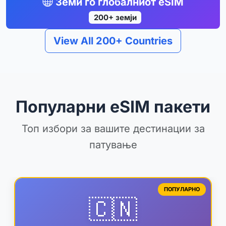
Земи го глобалниот eSIM
200+ земји
View All 200+ Countries
Популарни eSIM пакети
Топ избори за вашите дестинации за
патување
ПОПУЛАРНО
🇨🇳