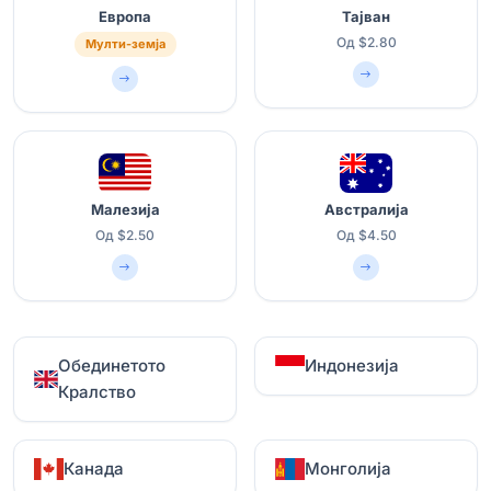
Европа
Тајван
Од $2.80
Мулти-земја
Малезија
Австралија
Од $2.50
Од $4.50
Обединетото
Индонезија
Кралство
Канада
Монголија