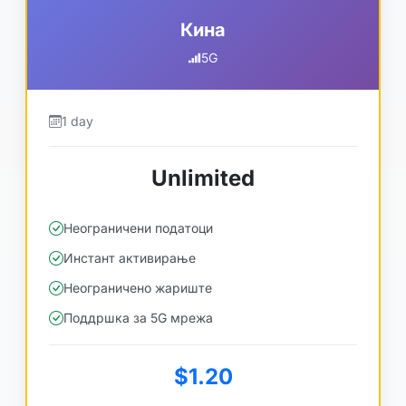
Кина
5G
1 day
Unlimited
Неограничени податоци
Инстант активирање
Неограничено жариште
Поддршка за 5G мрежа
$1.20