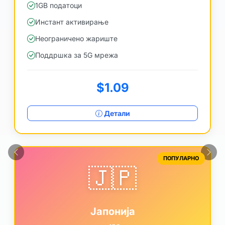
1GB податоци
Инстант активирање
Неограничено жариште
Поддршка за 5G мрежа
$1.09
Детали
Претходна
Сле
ПОПУЛАРНО
🇯🇵
Јапонија