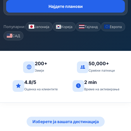
Најдете планови
Популарни:
Јапонија
Кореја
Тајланд
Европа
САД
200+
50,000+
Земји
Среќни патници
4.8/5
2 min
Оценка на клиентите
Време на активирање
Изберете ја вашата дестинација