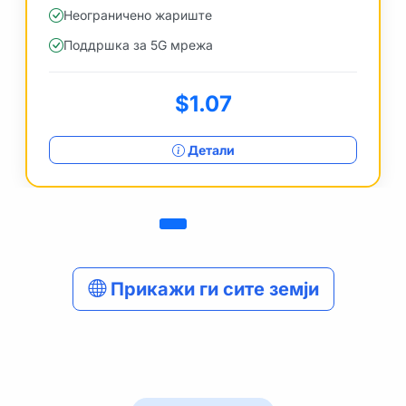
Неограничено жариште
Поддршка за 5G мрежа
$1.07
Детали
Прикажи ги сите земји