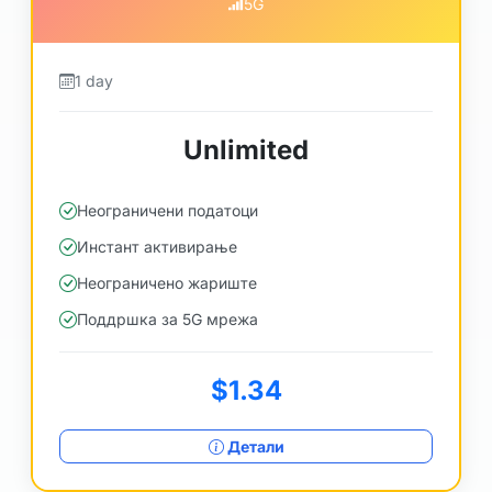
5G
1 day
Unlimited
Неограничени податоци
Инстант активирање
Неограничено жариште
Поддршка за 5G мрежа
$1.34
Детали