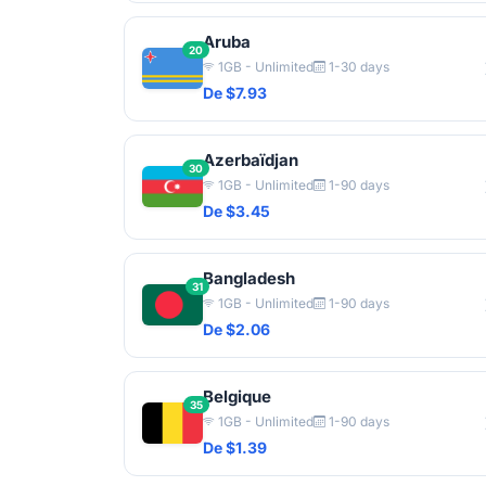
Aruba
20
1GB - Unlimited
1-30 days
De $7.93
Azerbaïdjan
30
1GB - Unlimited
1-90 days
De $3.45
Bangladesh
31
1GB - Unlimited
1-90 days
De $2.06
Belgique
35
1GB - Unlimited
1-90 days
De $1.39