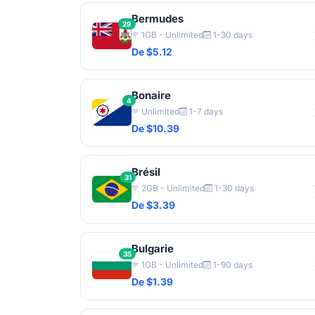
Bermudes
29
1GB - Unlimited
1-30 days
De $5.12
Bonaire
4
Unlimited
1-7 days
De $10.39
Brésil
31
2GB - Unlimited
1-30 days
De $3.39
Bulgarie
35
1GB - Unlimited
1-90 days
De $1.39