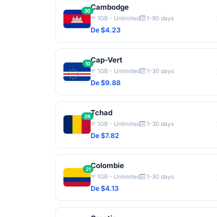
Cambodge
30
1GB - Unlimited
1-90 days
De $4.23
Cap-Vert
10
1GB - Unlimited
1-30 days
De $9.88
Tchad
28
1GB - Unlimited
1-30 days
De $7.82
Colombie
21
1GB - Unlimited
1-30 days
De $4.13