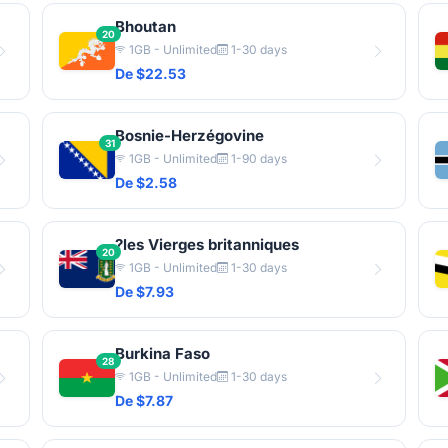
Bhoutan
20
1GB - Unlimited
1-30 days
De $22.53
Bosnie-Herzégovine
31
1GB - Unlimited
1-90 days
De $2.58
?les Vierges britanniques
20
1GB - Unlimited
1-30 days
De $7.93
Burkina Faso
28
1GB - Unlimited
1-30 days
De $7.87