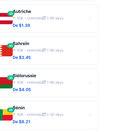
Autriche
35
1GB - Unlimited
1-90 days
De $1.39
Bahreïn
30
1GB - Unlimited
1-90 days
De $3.45
Biélorussie
30
1GB - Unlimited
1-90 days
De $4.05
Bénin
26
1GB - Unlimited
1-30 days
De $8.21