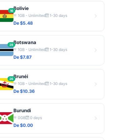
Bolivie
16
1GB - Unlimited
1-30 days
De $5.48
Botswana
28
1GB - Unlimited
1-30 days
De $7.87
Brunéi
26
1GB - Unlimited
1-30 days
De $10.36
Burundi
0GB
0 days
De $0.00