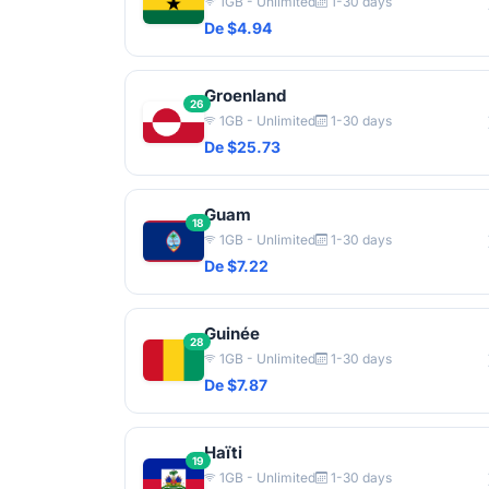
1GB - Unlimited
1-30 days
De $4.94
Groenland
26
1GB - Unlimited
1-30 days
De $25.73
Guam
18
1GB - Unlimited
1-30 days
De $7.22
Guinée
28
1GB - Unlimited
1-30 days
De $7.87
Haïti
19
1GB - Unlimited
1-30 days