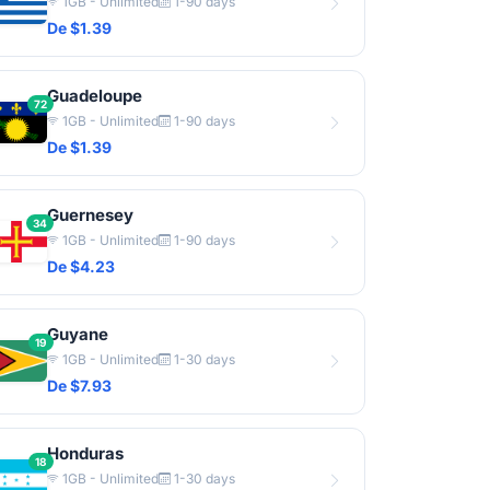
1GB - Unlimited
1-90 days
De $1.39
Guadeloupe
72
1GB - Unlimited
1-90 days
De $1.39
Guernesey
34
1GB - Unlimited
1-90 days
De $4.23
Guyane
19
1GB - Unlimited
1-30 days
De $7.93
Honduras
18
1GB - Unlimited
1-30 days