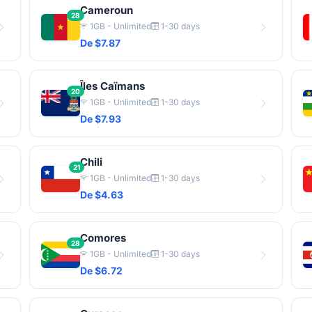
Cameroun
28
1GB - Unlimited
1-30 days
De $7.87
Îles Caïmans
20
1GB - Unlimited
1-30 days
De $7.93
Chili
21
1GB - Unlimited
1-30 days
De $4.63
Comores
28
1GB - Unlimited
1-30 days
De $6.72