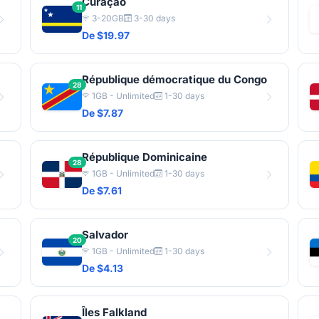
Curaçao
11
3-20GB
3-30 days
De $19.97
République démocratique du Congo
28
1GB - Unlimited
1-30 days
De $7.87
République Dominicaine
28
1GB - Unlimited
1-30 days
De $7.61
Salvador
20
1GB - Unlimited
1-30 days
De $4.13
Îles Falkland