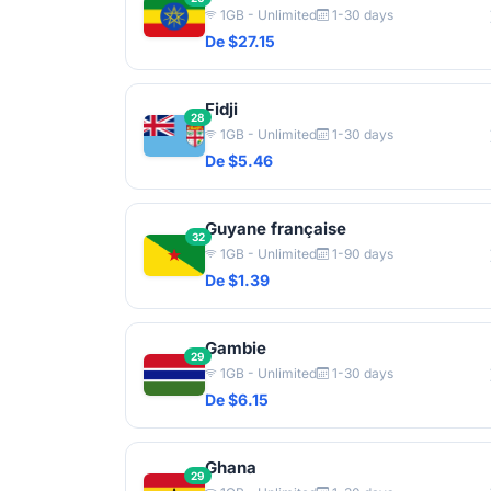
1GB - Unlimited
1-30 days
De $27.15
Fidji
28
1GB - Unlimited
1-30 days
De $5.46
Guyane française
32
1GB - Unlimited
1-90 days
De $1.39
Gambie
29
1GB - Unlimited
1-30 days
De $6.15
Ghana
29