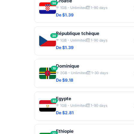
Croatie
34
1GB - Unlimited
1-90 days
De $1.39
République tchèque
34
1GB - Unlimited
1-90 days
De $1.39
Dominique
19
2GB - Unlimited
1-30 days
De $9.18
Egypte
33
1GB - Unlimited
1-90 days
De $2.81
Ethiopie
20