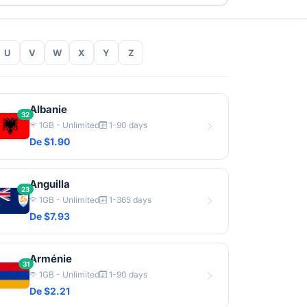
U
V
W
X
Y
Z
Albanie
32
1GB - Unlimited
1-90 days
De $1.90
Anguilla
23
1GB - Unlimited
1-365 days
De $7.93
Arménie
31
1GB - Unlimited
1-90 days
De $2.21