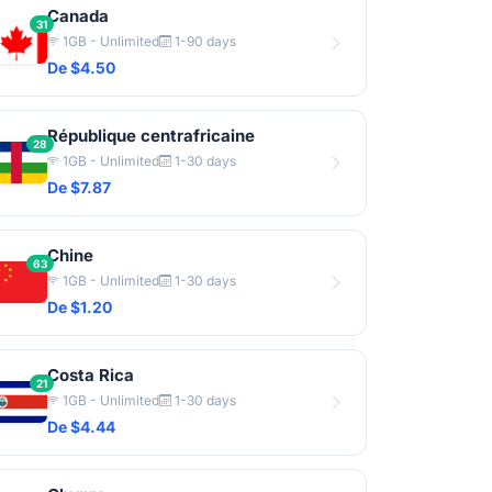
Canada
31
1GB - Unlimited
1-90 days
De $4.50
République centrafricaine
28
1GB - Unlimited
1-30 days
De $7.87
Chine
63
1GB - Unlimited
1-30 days
De $1.20
Costa Rica
21
1GB - Unlimited
1-30 days
De $4.44