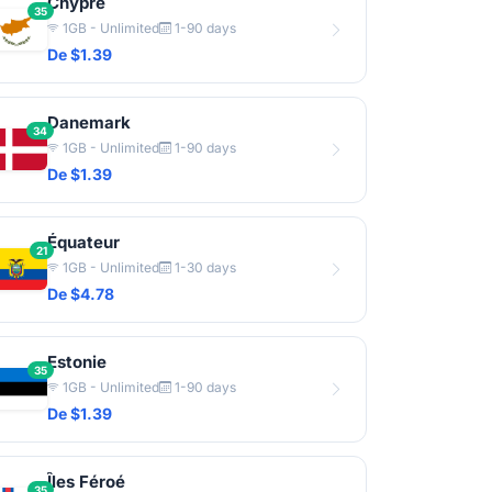
Chypre
35
1GB - Unlimited
1-90 days
De $1.39
Danemark
34
1GB - Unlimited
1-90 days
De $1.39
Équateur
21
1GB - Unlimited
1-30 days
De $4.78
Estonie
35
1GB - Unlimited
1-90 days
De $1.39
Îles Féroé
35