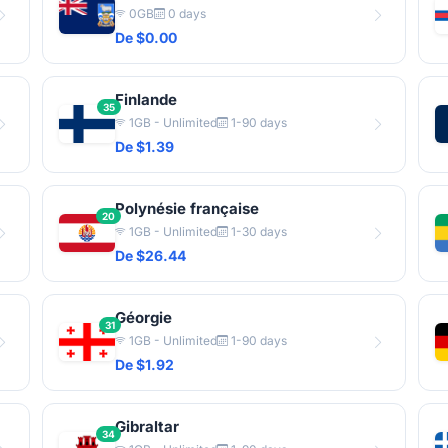
0GB
0 days
De $0.00
Finlande
35
1GB - Unlimited
1-90 days
De $1.39
Polynésie française
20
1GB - Unlimited
1-30 days
De $26.44
Géorgie
31
1GB - Unlimited
1-90 days
De $1.92
Gibraltar
34