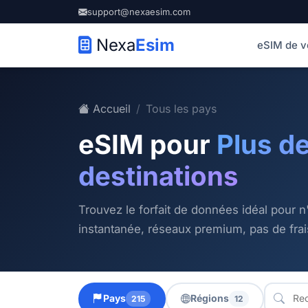
support@nexaesim.com
Nexa
Esim
eSIM de 
Accueil
Tous les pays
eSIM pour
Plus d
destinations
Trouvez le forfait de données idéal pour n
instantanée, réseaux premium, pas de fra
Pays
Régions
215
12