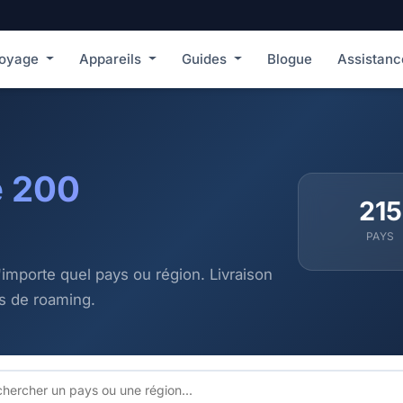
voyage
Appareils
Guides
Blogue
Assistan
e 200
215
PAYS
'importe quel pays ou région. Livraison
is de roaming.