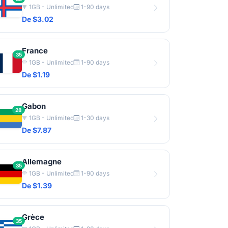
1GB - Unlimited
1-90 days
De $3.02
France
35
1GB - Unlimited
1-90 days
De $1.19
Gabon
28
1GB - Unlimited
1-30 days
De $7.87
Allemagne
35
1GB - Unlimited
1-90 days
De $1.39
Grèce
35