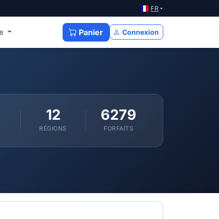
FR
ce
Panier
Connexion
12
6279
RÉGIONS
FORFAITS