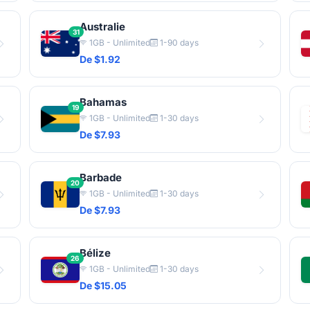
Australie
31
1GB - Unlimited
1-90 days
De $1.92
Bahamas
19
1GB - Unlimited
1-30 days
De $7.93
Barbade
20
1GB - Unlimited
1-30 days
De $7.93
Bélize
26
1GB - Unlimited
1-30 days
De $15.05