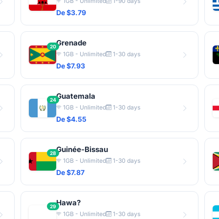
1GB - Unlimited
1-90 days
De $3.79
Grenade
20
1GB - Unlimited
1-30 days
De $7.93
Guatemala
24
1GB - Unlimited
1-30 days
De $4.55
Guinée-Bissau
28
1GB - Unlimited
1-30 days
De $7.87
Hawa?
29
1GB - Unlimited
1-30 days