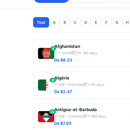
Tout
A
B
C
D
E
F
G
H
Afghanistan
8
1-100GB
30-180 days
De $8.23
Algérie
31
1GB - Unlimited
1-90 days
De $2.47
Antigua-et-Barbuda
22
1GB - Unlimited
1-365 days
De $7.93