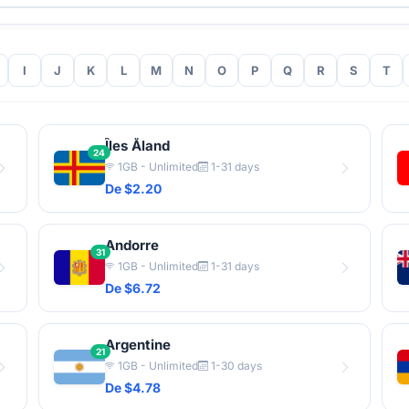
I
J
K
L
M
N
O
P
Q
R
S
T
Îles Åland
24
1GB - Unlimited
1-31 days
De $2.20
Andorre
31
1GB - Unlimited
1-31 days
De $6.72
Argentine
21
1GB - Unlimited
1-30 days
De $4.78