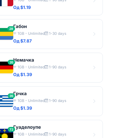
Од $1.19
Габон
28
1GB - Unlimited
1-30 days
Од $7.87
Немачка
35
1GB - Unlimited
1-90 days
Од $1.39
Грчка
35
1GB - Unlimited
1-90 days
Од $1.39
Гуаделоупе
72
1GB - Unlimited
1-90 days