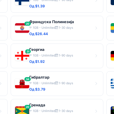
Од $1.39
Француска Полинезија
20
1GB - Unlimited
1-30 days
Од $26.44
Георгиа
31
1GB - Unlimited
1-90 days
Од $1.92
Гибралтар
34
1GB - Unlimited
1-90 days
Од $3.79
Гренада
20
1GB - Unlimited
1-30 days