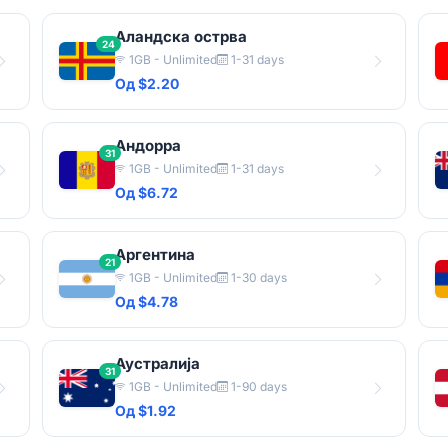
Аландска острва
24
1GB - Unlimited
1-31 days
Од $2.20
Андорра
31
1GB - Unlimited
1-31 days
Од $6.72
Аргентина
21
1GB - Unlimited
1-30 days
Од $4.78
Аустралија
31
1GB - Unlimited
1-90 days
Од $1.92