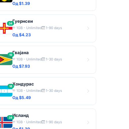
Од $1.39
Гуернсеи
34
1GB - Unlimited
1-90 days
Од $4.23
Гвајана
19
1GB - Unlimited
1-30 days
Од $7.93
Хондурас
18
1GB - Unlimited
1-30 days
Од $5.49
Исланд
34
1GB - Unlimited
1-90 days
Од $1.39