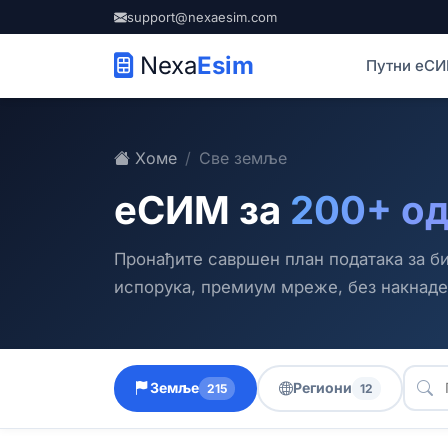
support@nexaesim.com
Nexa
Esim
Путни еС
Хоме
Све земље
еСИМ за
200+ о
Пронађите савршен план података за би
испорука, премиум мреже, без накнаде
Земље
Региони
215
12