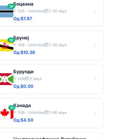
Боцвана
28
1GB - Unlimited
1-30 days
Од $7.87
Брунеј
26
1GB - Unlimited
1-30 days
Од $10.36
Бурунди
0GB
0 days
Од $0.00
Канада
31
1GB - Unlimited
1-90 days
Од $4.50