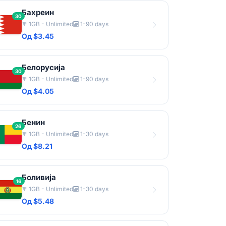
Бахреин
30
1GB - Unlimited
1-90 days
Од $3.45
Белорусија
30
1GB - Unlimited
1-90 days
Од $4.05
Бенин
26
1GB - Unlimited
1-30 days
Од $8.21
Боливија
16
1GB - Unlimited
1-30 days
Од $5.48