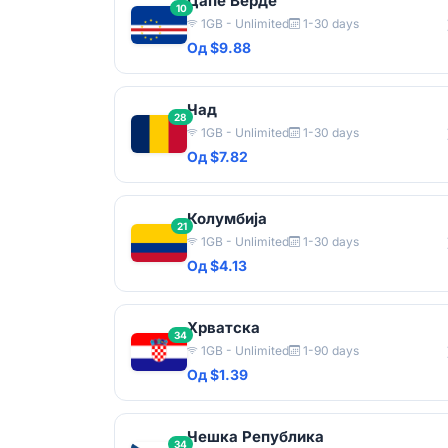
Цапе Верде
10
1GB - Unlimited
1-30 days
Од $9.88
Чад
28
1GB - Unlimited
1-30 days
Од $7.82
Колумбија
21
1GB - Unlimited
1-30 days
Од $4.13
Хрватска
34
1GB - Unlimited
1-90 days
Од $1.39
Чешка Република
34