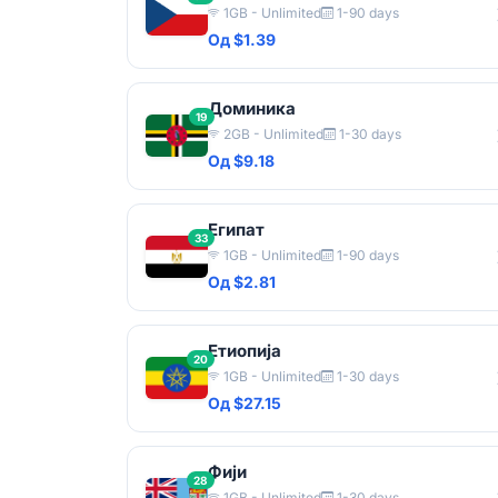
1GB - Unlimited
1-90 days
Од $1.39
Доминика
19
2GB - Unlimited
1-30 days
Од $9.18
Египат
33
1GB - Unlimited
1-90 days
Од $2.81
Етиопија
20
1GB - Unlimited
1-30 days
Од $27.15
Фији
28
1GB - Unlimited
1-30 days