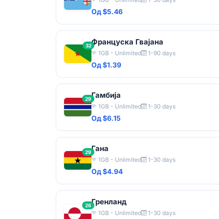
Од $5.46
Француска Гвајана
32
1GB - Unlimited
1-90 days
Од $1.39
Гамбија
29
1GB - Unlimited
1-30 days
Од $6.15
Гана
29
1GB - Unlimited
1-30 days
Од $4.94
Гренланд
26
1GB - Unlimited
1-30 days