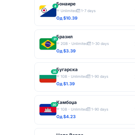
Бонаире
4
Unlimited
1-7 days
Од $10.39
Бразил
31
2GB - Unlimited
1-30 days
Од $3.39
Бугарска
35
1GB - Unlimited
1-90 days
Од $1.39
Камбоџа
30
1GB - Unlimited
1-90 days
Од $4.23