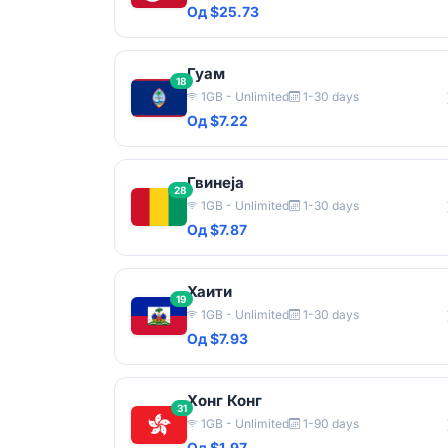
Од $25.73
Гуам
18
1GB - Unlimited
1-30 days
Од $7.22
Гвинеја
28
1GB - Unlimited
1-30 days
Од $7.87
Хаити
19
1GB - Unlimited
1-30 days
Од $7.93
Хонг Конг
31
1GB - Unlimited
1-90 days
Од $1.97