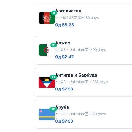
Авганистан
8
1-100GB
30-180 days
Од $8.23
Алжир
31
1GB - Unlimited
1-90 days
Од $2.47
Антигва и Барбуда
22
1GB - Unlimited
1-365 days
Од $7.93
Аруба
20
1GB - Unlimited
1-30 days
Од $7.93