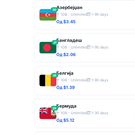
Азербејџан
30
1GB - Unlimited
1-90 days
Од $3.45
Бангладеш
31
1GB - Unlimited
1-90 days
Од $2.06
Белгија
35
1GB - Unlimited
1-90 days
Од $1.39
Бермуда
29
1GB - Unlimited
1-30 days
Од $5.12