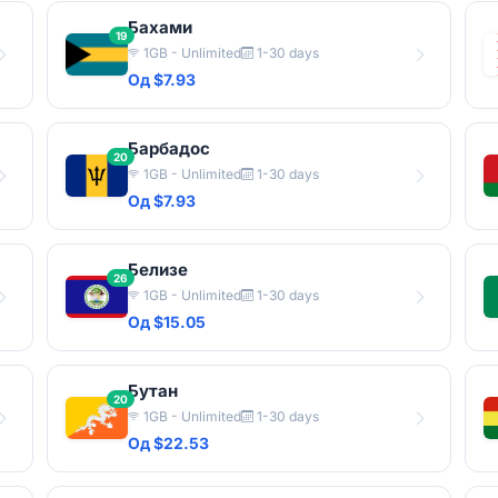
Бахами
19
1GB - Unlimited
1-30 days
Од $7.93
Барбадос
20
1GB - Unlimited
1-30 days
Од $7.93
Белизе
26
1GB - Unlimited
1-30 days
Од $15.05
Бутан
20
1GB - Unlimited
1-30 days
Од $22.53