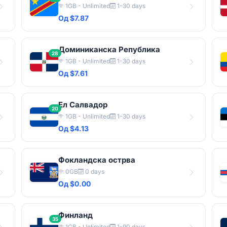
1GB - Unlimited
1-30 days
Од $7.87
Доминиканска Република
28
1GB - Unlimited
1-30 days
Од $7.61
Ел Салвадор
20
1GB - Unlimited
1-30 days
Од $4.13
Фокландска острва
0GB
0 days
Од $0.00
Финланд
35
1GB - Unlimited
1-90 days