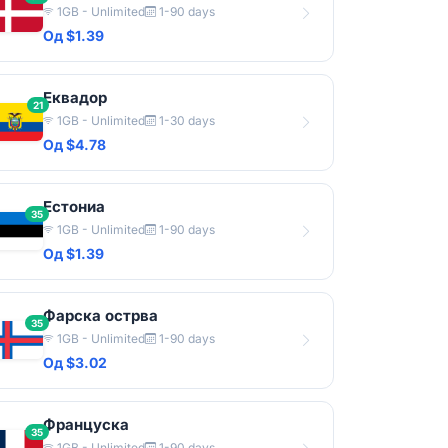
1GB - Unlimited
1-90 days
Од $1.39
Еквадор
21
1GB - Unlimited
1-30 days
Од $4.78
Естониа
35
1GB - Unlimited
1-90 days
Од $1.39
Фарска острва
35
1GB - Unlimited
1-90 days
Од $3.02
Француска
35
1GB - Unlimited
1-90 days