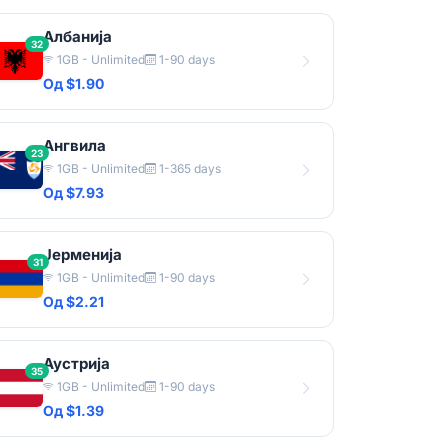
Албанија
32
1GB - Unlimited
1-90 days
Од $1.90
Ангвила
23
1GB - Unlimited
1-365 days
Од $7.93
Јерменија
31
1GB - Unlimited
1-90 days
Од $2.21
Аустрија
35
1GB - Unlimited
1-90 days
Од $1.39