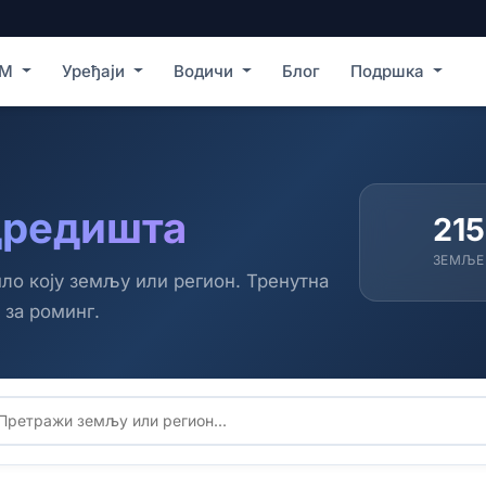
ИМ
Уређаји
Водичи
Блог
Подршка
дредишта
215
ЗЕМЉЕ
ло коју земљу или регион. Тренутна
 за роминг.