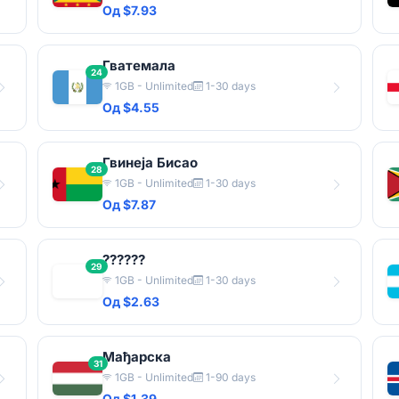
Од $7.93
Гватемала
24
1GB - Unlimited
1-30 days
Од $4.55
Гвинеја Бисао
28
1GB - Unlimited
1-30 days
Од $7.87
??????
29
1GB - Unlimited
1-30 days
Од $2.63
Мађарска
31
1GB - Unlimited
1-90 days
Од $1.39