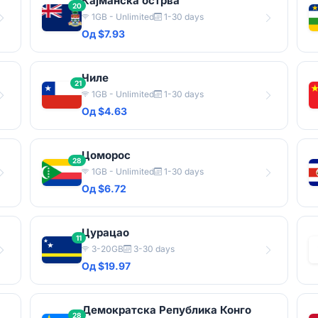
Кајманска острва
20
1GB - Unlimited
1-30 days
Од $7.93
Чиле
21
1GB - Unlimited
1-30 days
Од $4.63
Цоморос
28
1GB - Unlimited
1-30 days
Од $6.72
Цурацао
11
3-20GB
3-30 days
Од $19.97
Демократска Република Конго
28