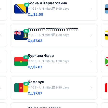
Босна и Херцеговина
31
1GB - Unlimited
1-90 days
Од $2.58
????????? ?????????? ??????
20
1GB - Unlimited
1-30 days
Од $7.93
Буркина Фасо
28
1GB - Unlimited
1-30 days
Од $7.87
Камерун
28
1GB - Unlimited
1-30 days
Од $7.87