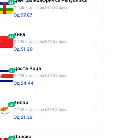
Централноафричка Република
28
1GB - Unlimited
1-30 days
Од $7.87
Кина
63
1GB - Unlimited
1-30 days
Од $1.20
Цоста Рица
21
1GB - Unlimited
1-30 days
Од $4.44
Кипар
35
1GB - Unlimited
1-90 days
Од $1.39
Данска
34