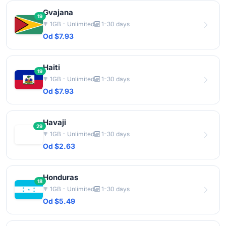
Gvajana
19
1GB - Unlimited
1-30 days
Od $7.93
Haiti
19
1GB - Unlimited
1-30 days
Od $7.93
Havaji
29
1GB - Unlimited
1-30 days
Od $2.63
Honduras
18
1GB - Unlimited
1-30 days
Od $5.49