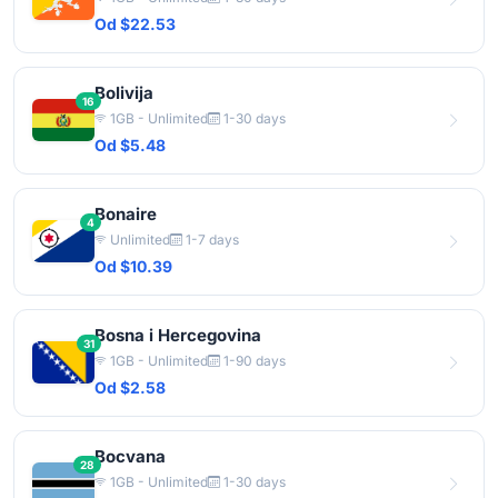
Od $22.53
Bolivija
16
1GB - Unlimited
1-30 days
Od $5.48
Bonaire
4
Unlimited
1-7 days
Od $10.39
Bosna i Hercegovina
31
1GB - Unlimited
1-90 days
Od $2.58
Bocvana
28
1GB - Unlimited
1-30 days