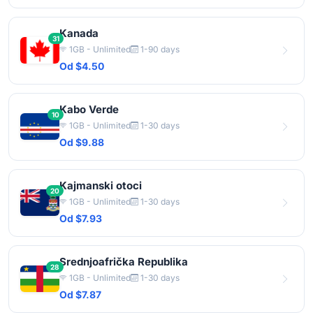
Kanada
31
1GB - Unlimited
1-90 days
Od $4.50
Kabo Verde
10
1GB - Unlimited
1-30 days
Od $9.88
Kajmanski otoci
20
1GB - Unlimited
1-30 days
Od $7.93
Srednjoafrička Republika
28
1GB - Unlimited
1-30 days
Od $7.87