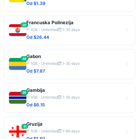
Od $1.39
Francuska Polinezija
20
1GB - Unlimited
1-30 days
Od $26.44
Gabon
28
1GB - Unlimited
1-30 days
Od $7.87
Gambija
29
1GB - Unlimited
1-30 days
Od $6.15
Gruzija
31
1GB - Unlimited
1-90 days
Od $1.92