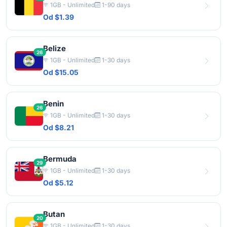
1GB - Unlimited
1-90 days
Od $1.39
Belize
26
1GB - Unlimited
1-30 days
Od $15.05
Benin
26
1GB - Unlimited
1-30 days
Od $8.21
Bermuda
29
1GB - Unlimited
1-30 days
Od $5.12
Butan
20
1GB - Unlimited
1-30 days