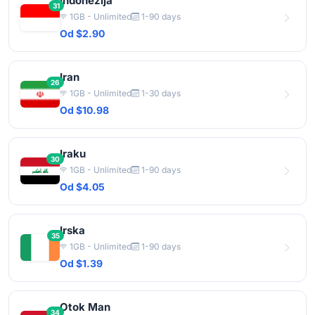
Indonezija
31
1GB - Unlimited
1-90 days
Od $2.90
Iran
26
1GB - Unlimited
1-30 days
Od $10.98
Iraku
30
1GB - Unlimited
1-90 days
Od $4.05
Irska
35
1GB - Unlimited
1-90 days
Od $1.39
Otok Man
34