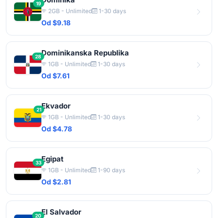
19
2GB - Unlimited
1-30 days
Od $9.18
Dominikanska Republika
28
1GB - Unlimited
1-30 days
Od $7.61
Ekvador
21
1GB - Unlimited
1-30 days
Od $4.78
Egipat
33
1GB - Unlimited
1-90 days
Od $2.81
El Salvador
20