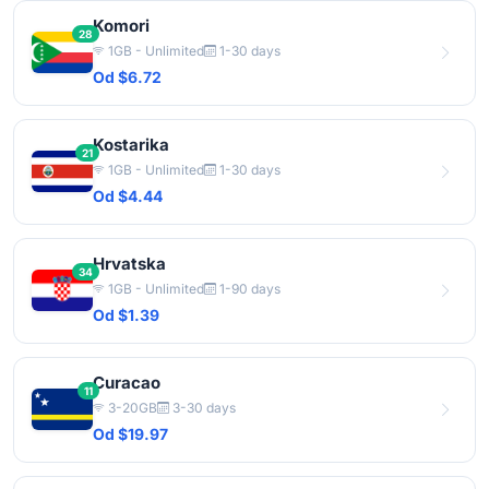
Komori
28
1GB - Unlimited
1-30 days
Od $6.72
Kostarika
21
1GB - Unlimited
1-30 days
Od $4.44
Hrvatska
34
1GB - Unlimited
1-90 days
Od $1.39
Curacao
11
3-20GB
3-30 days
Od $19.97