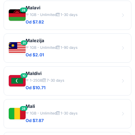
Malavi
28
1GB - Unlimited
1-30 days
Od $7.82
Malezija
31
1GB - Unlimited
1-90 days
Od $2.01
Maldivi
10
1-25GB
7-30 days
Od $10.71
Mali
28
1GB - Unlimited
1-30 days
Od $7.87