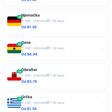
Njemačka
35
1GB - Unlimited
1-90 days
Od $1.39
Gana
29
1GB - Unlimited
1-30 days
Od $4.94
Gibraltar
34
1GB - Unlimited
1-90 days
Od $3.79
Grčka
35
1GB - Unlimited
1-90 days
Od $1.39