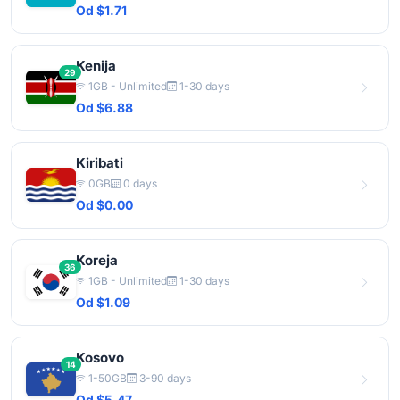
Od $1.71
Kenija
29
1GB - Unlimited
1-30 days
Od $6.88
Kiribati
0GB
0 days
Od $0.00
Koreja
36
1GB - Unlimited
1-30 days
Od $1.09
Kosovo
14
1-50GB
3-90 days
Od $5.47