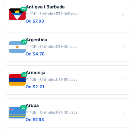
Antigva i Barbuda
22
1GB - Unlimited
1-365 days
Od $7.93
Argentina
21
1GB - Unlimited
1-30 days
Od $4.78
Armenija
31
1GB - Unlimited
1-90 days
Od $2.21
Aruba
20
1GB - Unlimited
1-30 days
Od $7.93