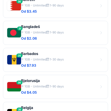
30
1GB - Unlimited
1-90 days
Od $3.45
Bangladeš
31
1GB - Unlimited
1-90 days
Od $2.06
Barbados
20
1GB - Unlimited
1-30 days
Od $7.93
Bjelorusija
30
1GB - Unlimited
1-90 days
Od $4.05
Belgija
35