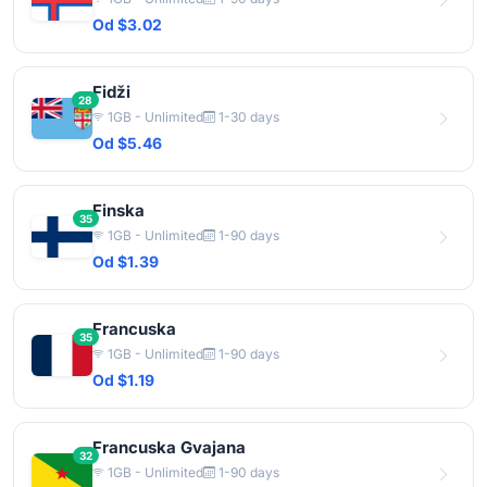
Od $3.02
Fidži
28
1GB - Unlimited
1-30 days
Od $5.46
Finska
35
1GB - Unlimited
1-90 days
Od $1.39
Francuska
35
1GB - Unlimited
1-90 days
Od $1.19
Francuska Gvajana
32
1GB - Unlimited
1-90 days