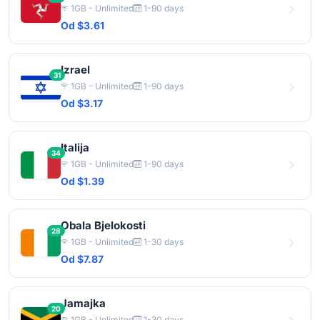
1GB - Unlimited
1-90 days
Od $3.61
Izrael
31
1GB - Unlimited
1-90 days
Od $3.17
Italija
34
1GB - Unlimited
1-90 days
Od $1.39
Obala Bjelokosti
28
1GB - Unlimited
1-30 days
Od $7.87
Jamajka
20
1GB - Unlimited
1-30 days