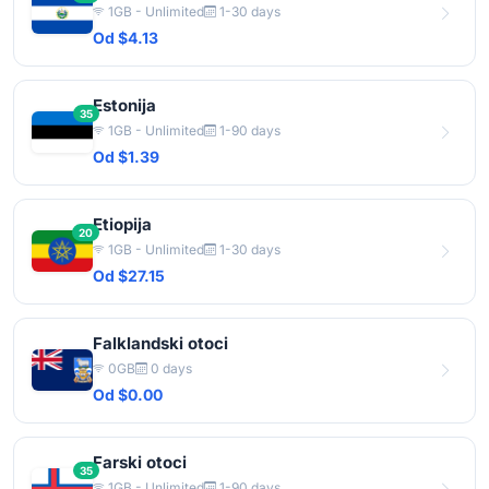
1GB - Unlimited
1-30 days
Od $4.13
Estonija
35
1GB - Unlimited
1-90 days
Od $1.39
Etiopija
20
1GB - Unlimited
1-30 days
Od $27.15
Falklandski otoci
0GB
0 days
Od $0.00
Farski otoci
35
1GB - Unlimited
1-90 days