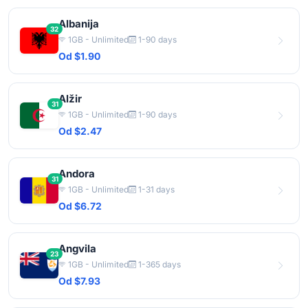
Albanija
32
1GB - Unlimited
1-90 days
Od $1.90
Alžir
31
1GB - Unlimited
1-90 days
Od $2.47
Andora
31
1GB - Unlimited
1-31 days
Od $6.72
Angvila
23
1GB - Unlimited
1-365 days
Od $7.93