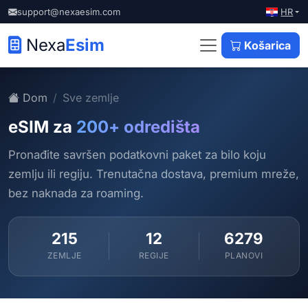
HR
support@nexaesim.com
Nexa
Esim
Košarica
Dom
Sve zemlje
eSIM za
200+ odredišta
Pronađite savršen podatkovni paket za bilo koju
zemlju ili regiju. Trenutačna dostava, premium mreže,
bez naknada za roaming.
215
12
6279
ZEMLJE
REGIJE
PLANOVI