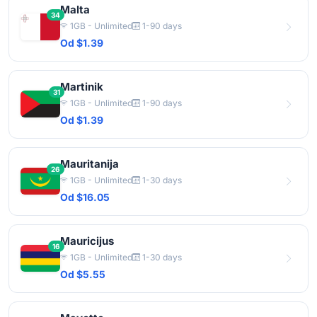
Malta
34
1GB - Unlimited
1-90 days
Od $1.39
Martinik
31
1GB - Unlimited
1-90 days
Od $1.39
Mauritanija
26
1GB - Unlimited
1-30 days
Od $16.05
Mauricijus
16
1GB - Unlimited
1-30 days
Od $5.55