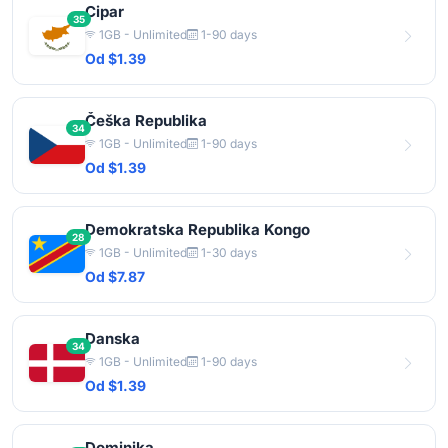
Cipar
35
1GB - Unlimited
1-90 days
Od $1.39
Češka Republika
34
1GB - Unlimited
1-90 days
Od $1.39
Demokratska Republika Kongo
28
1GB - Unlimited
1-30 days
Od $7.87
Danska
34
1GB - Unlimited
1-90 days
Od $1.39
Dominika