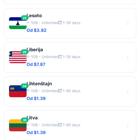
Lesoto
22
1GB - Unlimited
1-30 days
Od $3.82
Liberija
28
1GB - Unlimited
1-30 days
Od $7.87
Lihtenštajn
34
1GB - Unlimited
1-90 days
Od $1.39
Litva
35
1GB - Unlimited
1-90 days
Od $1.39