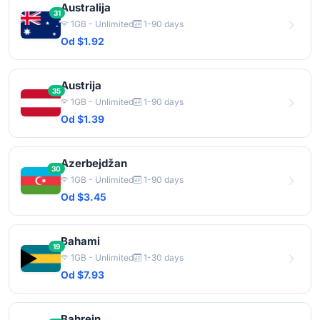
Australija
31
1GB - Unlimited
1-90 days
Od $1.92
Austrija
35
1GB - Unlimited
1-90 days
Od $1.39
Azerbejdžan
30
1GB - Unlimited
1-90 days
Od $3.45
Bahami
19
1GB - Unlimited
1-30 days
Od $7.93
Bahrein