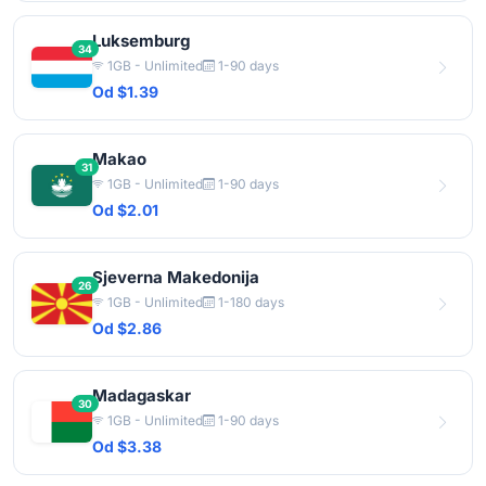
Luksemburg
34
1GB - Unlimited
1-90 days
Od $1.39
Makao
31
1GB - Unlimited
1-90 days
Od $2.01
Sjeverna Makedonija
26
1GB - Unlimited
1-180 days
Od $2.86
Madagaskar
30
1GB - Unlimited
1-90 days
Od $3.38