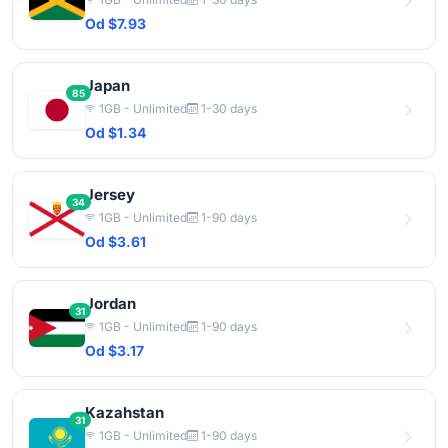
Od $7.93
Japan
85
1GB - Unlimited
1-30 days
Od $1.34
Jersey
34
1GB - Unlimited
1-90 days
Od $3.61
Jordan
31
1GB - Unlimited
1-90 days
Od $3.17
Kazahstan
31
1GB - Unlimited
1-90 days