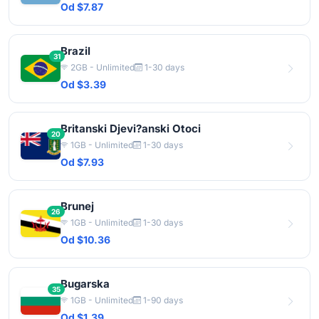
Od $7.87
Brazil
31
2GB - Unlimited
1-30 days
Od $3.39
Britanski Djevi?anski Otoci
20
1GB - Unlimited
1-30 days
Od $7.93
Brunej
26
1GB - Unlimited
1-30 days
Od $10.36
Bugarska
35
1GB - Unlimited
1-90 days
Od $1.39