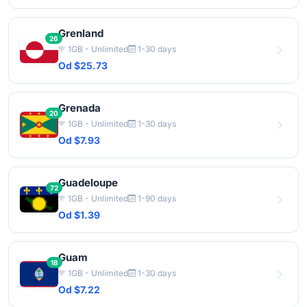
Grenland
26
1GB - Unlimited
1-30 days
Od $25.73
Grenada
20
1GB - Unlimited
1-30 days
Od $7.93
Guadeloupe
72
1GB - Unlimited
1-90 days
Od $1.39
Guam
18
1GB - Unlimited
1-30 days
Od $7.22