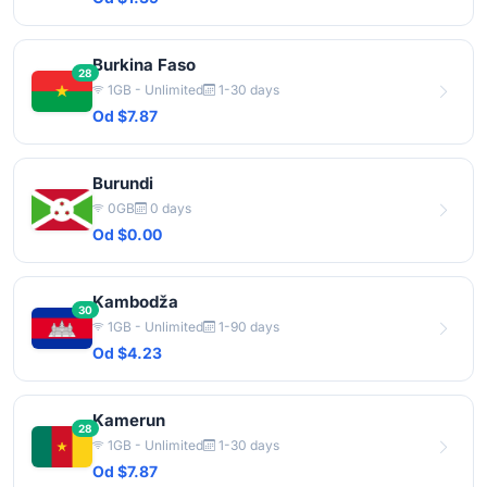
Burkina Faso
28
1GB - Unlimited
1-30 days
Od $7.87
Burundi
0GB
0 days
Od $0.00
Kambodža
30
1GB - Unlimited
1-90 days
Od $4.23
Kamerun
28
1GB - Unlimited
1-30 days
Od $7.87