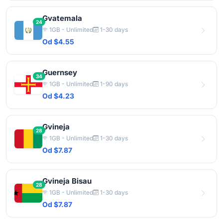
Gvatemala
24
1GB - Unlimited
1-30 days
Od $4.55
Guernsey
34
1GB - Unlimited
1-90 days
Od $4.23
Gvineja
28
1GB - Unlimited
1-30 days
Od $7.87
Gvineja Bisau
28
1GB - Unlimited
1-30 days
Od $7.87