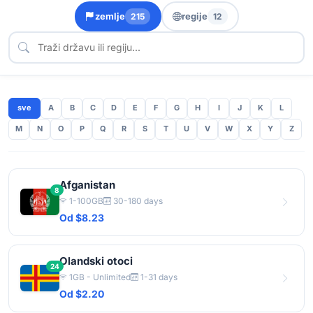
zemlje
regije
215
12
sve
A
B
C
D
E
F
G
H
I
J
K
L
M
N
O
P
Q
R
S
T
U
V
W
X
Y
Z
Afganistan
8
1-100GB
30-180 days
Od $8.23
Olandski otoci
24
1GB - Unlimited
1-31 days
Od $2.20