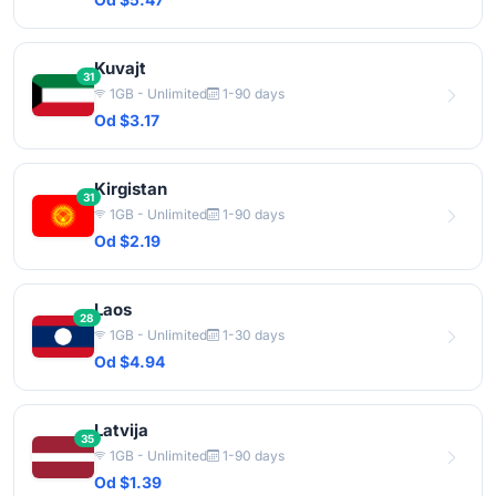
Kuvajt
31
1GB - Unlimited
1-90 days
Od $3.17
Kirgistan
31
1GB - Unlimited
1-90 days
Od $2.19
Laos
28
1GB - Unlimited
1-30 days
Od $4.94
Latvija
35
1GB - Unlimited
1-90 days
Od $1.39