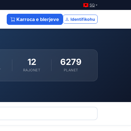
SQ
Karroca e blerjeve
Identifikohu
12
6279
T
RAJONET
PLANET