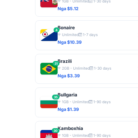
1GB - Unlimited
1-30 days
Nga $5.12
Bonaire
4
Unlimited
1-7 days
Nga $10.39
Brazili
31
2GB - Unlimited
1-30 days
Nga $3.39
Bullgaria
35
1GB - Unlimited
1-90 days
Nga $1.39
Kamboxhia
30
1GB - Unlimited
1-90 days