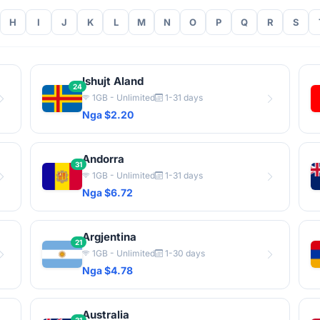
H
I
J
K
L
M
N
O
P
Q
R
S
Ishujt Aland
24
1GB - Unlimited
1-31 days
Nga $2.20
Andorra
31
1GB - Unlimited
1-31 days
Nga $6.72
Argjentina
21
1GB - Unlimited
1-30 days
Nga $4.78
Australia