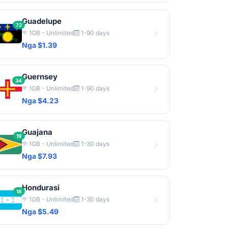
Guadelupe
72
1GB - Unlimited
1-90 days
Nga $1.39
Guernsey
34
1GB - Unlimited
1-90 days
Nga $4.23
Guajana
19
1GB - Unlimited
1-30 days
Nga $7.93
Hondurasi
18
1GB - Unlimited
1-30 days
Nga $5.49