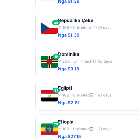
Nga $1.39
Republika Çeke
34
1GB - Unlimited
1-90 days
Nga $1.39
Dominika
19
2GB - Unlimited
1-30 days
Nga $9.18
Egjipti
33
1GB - Unlimited
1-90 days
Nga $2.81
Etiopia
20
1GB - Unlimited
1-30 days
Nga $27.15