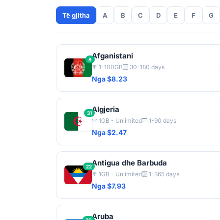
Të gjitha
A
B
C
D
E
F
G
Afganistani
8
1-100GB
30-180 days
Nga $8.23
Algjeria
31
1GB - Unlimited
1-90 days
Nga $2.47
Antigua dhe Barbuda
22
1GB - Unlimited
1-365 days
Nga $7.93
Aruba