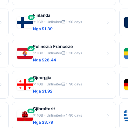
Finlanda
35
1GB - Unlimited
1-90 days
Nga $1.39
Polinezia Franceze
20
1GB - Unlimited
1-30 days
Nga $26.44
Gjeorgjia
31
1GB - Unlimited
1-90 days
Nga $1.92
Gjibraltarit
34
1GB - Unlimited
1-90 days
Nga $3.79