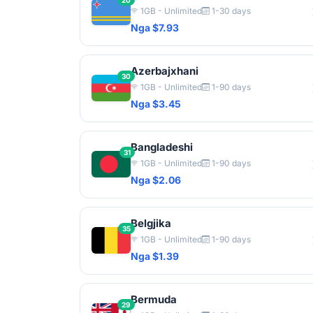
20
1GB - Unlimited
1-30 days
Nga $7.93
Azerbajxhani
30
1GB - Unlimited
1-90 days
Nga $3.45
Bangladeshi
31
1GB - Unlimited
1-90 days
Nga $2.06
Belgjika
35
1GB - Unlimited
1-90 days
Nga $1.39
Bermuda
29