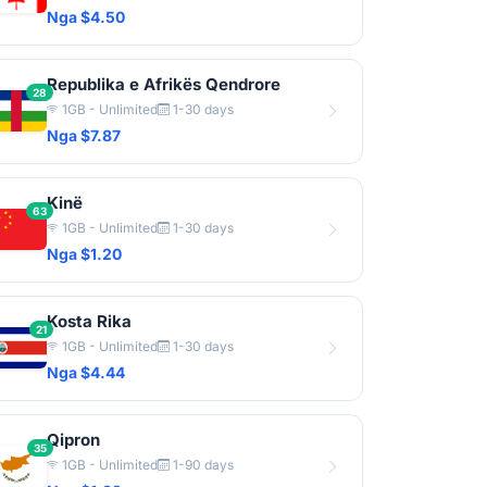
Nga $4.50
Republika e Afrikës Qendrore
28
1GB - Unlimited
1-30 days
Nga $7.87
Kinë
63
1GB - Unlimited
1-30 days
Nga $1.20
Kosta Rika
21
1GB - Unlimited
1-30 days
Nga $4.44
Qipron
35
1GB - Unlimited
1-90 days