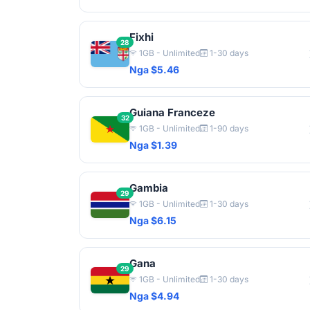
Fixhi
28
1GB - Unlimited
1-30 days
Nga $5.46
Guiana Franceze
32
1GB - Unlimited
1-90 days
Nga $1.39
Gambia
29
1GB - Unlimited
1-30 days
Nga $6.15
Gana
29
1GB - Unlimited
1-30 days
Nga $4.94