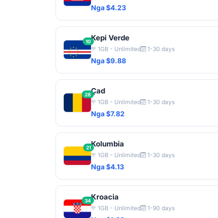
Nga $4.23
Kepi Verde
10
1GB - Unlimited
1-30 days
Nga $9.88
Çad
28
1GB - Unlimited
1-30 days
Nga $7.82
Kolumbia
21
1GB - Unlimited
1-30 days
Nga $4.13
Kroacia
34
1GB - Unlimited
1-90 days