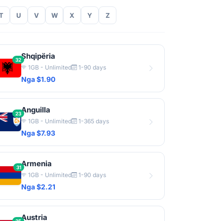
T
U
V
W
X
Y
Z
Shqipëria
32
1GB - Unlimited
1-90 days
Nga $1.90
Anguilla
23
1GB - Unlimited
1-365 days
Nga $7.93
Armenia
31
1GB - Unlimited
1-90 days
Nga $2.21
Austria