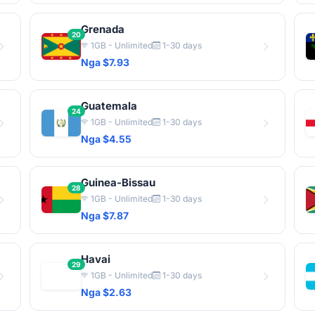
Grenada
20
1GB - Unlimited
1-30 days
Nga $7.93
Guatemala
24
1GB - Unlimited
1-30 days
Nga $4.55
Guinea-Bissau
28
1GB - Unlimited
1-30 days
Nga $7.87
Havai
29
1GB - Unlimited
1-30 days
Nga $2.63