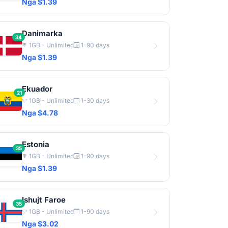
Nga $1.39
Danimarka
34
1GB - Unlimited
1-90 days
Nga $1.39
Ekuador
21
1GB - Unlimited
1-30 days
Nga $4.78
Estonia
35
1GB - Unlimited
1-90 days
Nga $1.39
Ishujt Faroe
35
1GB - Unlimited
1-90 days
Nga $3.02