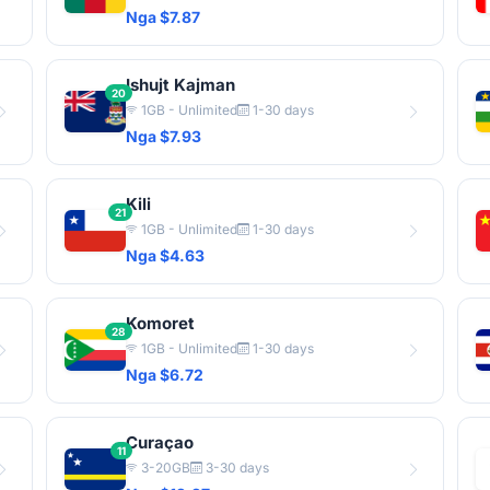
Nga $7.87
Ishujt Kajman
20
1GB - Unlimited
1-30 days
Nga $7.93
Kili
21
1GB - Unlimited
1-30 days
Nga $4.63
Komoret
28
1GB - Unlimited
1-30 days
Nga $6.72
Curaçao
11
3-20GB
3-30 days