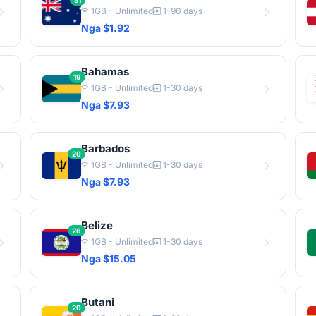
31
1GB - Unlimited
1-90 days
Nga $1.92
Bahamas
19
1GB - Unlimited
1-30 days
Nga $7.93
Barbados
20
1GB - Unlimited
1-30 days
Nga $7.93
Belize
26
1GB - Unlimited
1-30 days
Nga $15.05
Butani
20