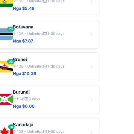
1GB - Unlimited
1-30 days
Nga $5.48
Botsvana
28
1GB - Unlimited
1-30 days
Nga $7.87
Brunei
26
1GB - Unlimited
1-30 days
Nga $10.36
Burundi
0GB
0 days
Nga $0.00
Kanadaja
31
1GB - Unlimited
1-90 days