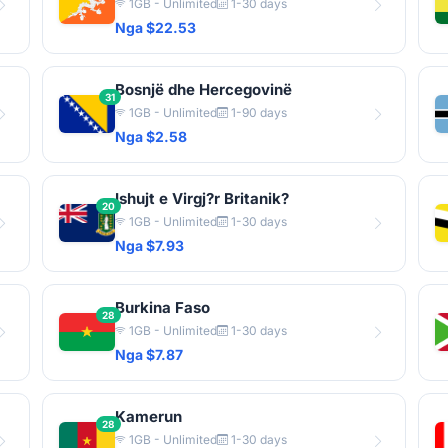
1GB - Unlimited
1-30 days
Nga $22.53
Bosnjë dhe Hercegovinë
31
1GB - Unlimited
1-90 days
Nga $2.58
Ishujt e Virgj?r Britanik?
20
1GB - Unlimited
1-30 days
Nga $7.93
Burkina Faso
28
1GB - Unlimited
1-30 days
Nga $7.87
Kamerun
28
1GB - Unlimited
1-30 days