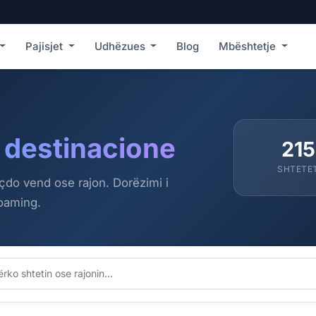
Pajisjet
Udhëzues
Blog
Mbështetje
 destinacione
215
SHTETE
 çdo vend ose rajon. Dorëzimi i
roaming.