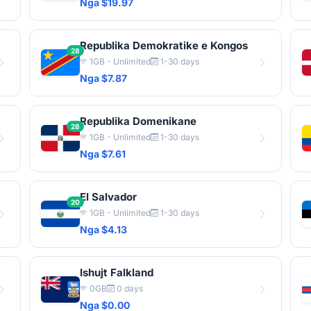
Nga $19.97
Republika Demokratike e Kongos
28
1GB - Unlimited
1-30 days
Nga $7.87
Republika Domenikane
28
1GB - Unlimited
1-30 days
Nga $7.61
El Salvador
20
1GB - Unlimited
1-30 days
Nga $4.13
Ishujt Falkland
0GB
0 days
Nga $0.00