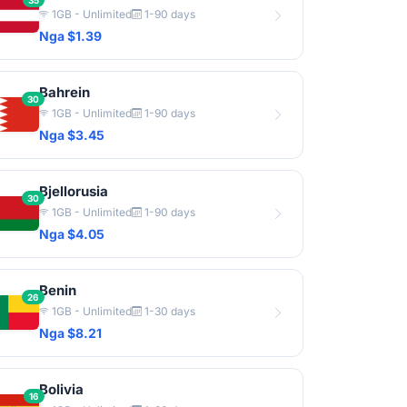
35
1GB - Unlimited
1-90 days
Nga $1.39
Bahrein
30
1GB - Unlimited
1-90 days
Nga $3.45
Bjellorusia
30
1GB - Unlimited
1-90 days
Nga $4.05
Benin
26
1GB - Unlimited
1-30 days
Nga $8.21
Bolivia
16