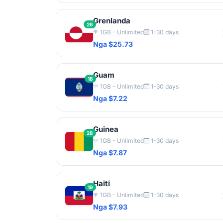
Grenlanda
26
1GB - Unlimited
1-30 days
Nga $25.73
Guam
18
1GB - Unlimited
1-30 days
Nga $7.22
Guinea
28
1GB - Unlimited
1-30 days
Nga $7.87
Haiti
19
1GB - Unlimited
1-30 days
Nga $7.93