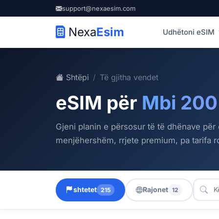
support@nexaesim.com
Nexa
Esim
Udhëtoni eSIM
Shtëpi
Të gjitha vendet
eSIM për
Mbi 200
Gjeni planin e përsosur të të dhënave për
menjëhershëm, rrjete premium, pa tarifa 
shtetet
Rajonet
215
12