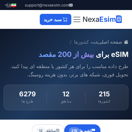
FA
support@nexaesim.com
Nexa
Esim
سبد خرید
صفحه اصلی
همه کشورها
eSIM برای
بیش از 200 مقصد
طرح داده مناسب را برای هر کشور یا منطقه ای پیدا کنید.
تحویل فوری، شبکه های برتر، بدون هزینه رومینگ.
6279
12
215
کشورها
مناطق
طرح ها
کشورها
مناطق
12
215