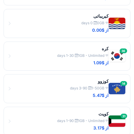
کیریباتی
0 days
0GB
از $0.00
کره
36
1-30 days
1GB - Unlimited
از $1.09
کوزوو
14
3-90 days
1-50GB
از $5.47
کویت
31
1-90 days
1GB - Unlimited
از $3.17