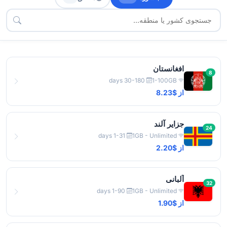
افغانستان
8
30-180 days
1-100GB
از $8.23
جزایر آلند
24
1-31 days
1GB - Unlimited
از $2.20
آلبانی
32
1-90 days
1GB - Unlimited
از $1.90