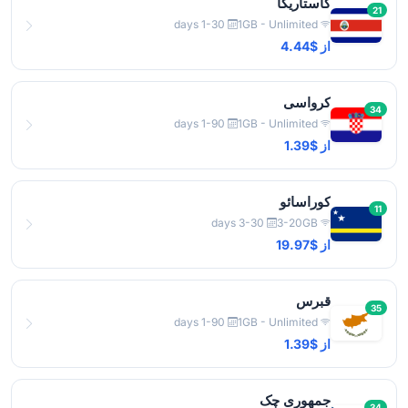
کاستاریکا
21
1-30 days
1GB - Unlimited
از $4.44
کرواسی
34
1-90 days
1GB - Unlimited
از $1.39
کوراسائو
11
3-30 days
3-20GB
از $19.97
قبرس
35
1-90 days
1GB - Unlimited
از $1.39
جمهوری چک
34