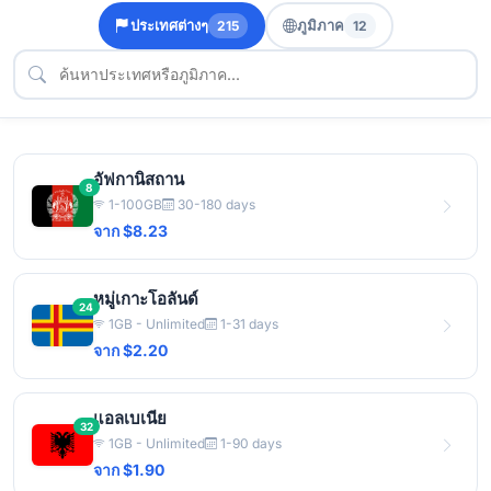
ประเทศต่างๆ
ภูมิภาค
215
12
อัฟกานิสถาน
8
1-100GB
30-180 days
จาก $8.23
หมู่เกาะโอลันด์
24
1GB - Unlimited
1-31 days
จาก $2.20
แอลเบเนีย
32
1GB - Unlimited
1-90 days
จาก $1.90